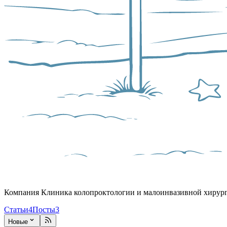
Компания Клиника колопроктологии и малоинвазивной хирурги
Статьи
4
Посты
3
Новые