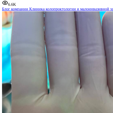
6.6K
Блог компании Клиника колопроктологии и малоинвазивной х