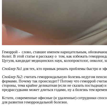
Геморрой - слово, ставшее именем нарицательным, обозначающим
болит. В этой статье я расскажу о том, как избежать геморрои
Цугуля, кандидат медицинских наук, колопроктолог, онколог,
Спойлер №1
для тех, кто привык решать проблемы быстро и эфф
Спойлер №2
: считать геморроидальную болезнь недугом пенси
формами. Почему так происходит? Потому что геморрой считает
стороны, тема крайне деликатная (если не сказать постыдная) 
предрассудками может длиться годами, ну а болезнь тем времене
Кстати, современные офисные (и удаленные) сотрудники спосо
для развития геморроидальной болезни.