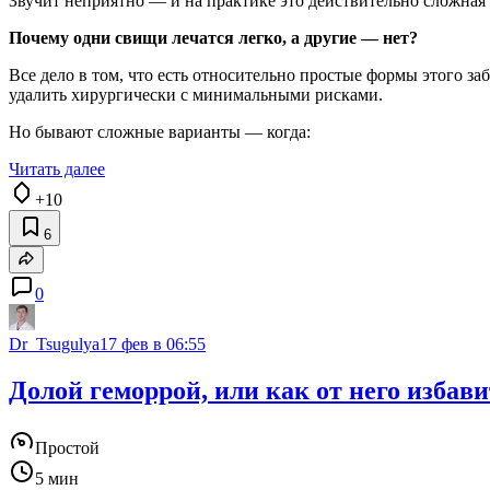
Звучит неприятно — и на практике это действительно сложная п
Почему одни свищи лечатся легко, а другие — нет?
Все дело в том, что есть относительно простые формы этого з
удалить хирургически с минимальными рисками.
Но бывают сложные варианты — когда:
Читать далее
+10
6
0
Dr_Tsugulya
17 фев в 06:55
Долой геморрой, или как от него избави
Простой
5 мин