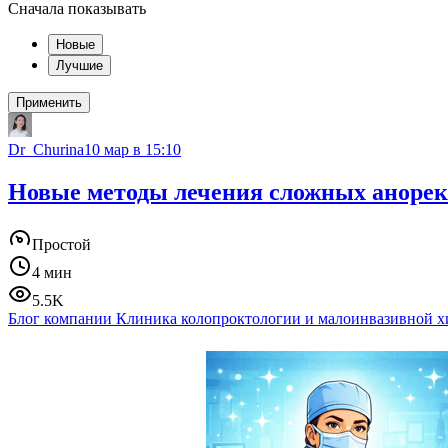
Сначала показывать
Новые
Лучшие
Применить
Dr_Churina
10 мар в 15:10
Новые методы лечения сложных анорект
Простой
4 мин
5.5K
Блог компании Клиника колопроктологии и малоинвазивной х