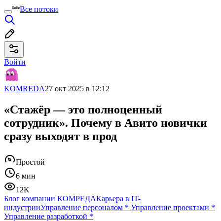
Все потоки
Войти
KOMREDA
27 окт 2025 в 12:12
«Стажёр — это полноценный
сотрудник». Почему в Авито новички
сразу выходят в прод
Простой
6 мин
12K
Блог компании КОМРЕДА
Карьера в IT-
индустрии
Управление персоналом
*
Управление проектами
*
Управление разработкой
*