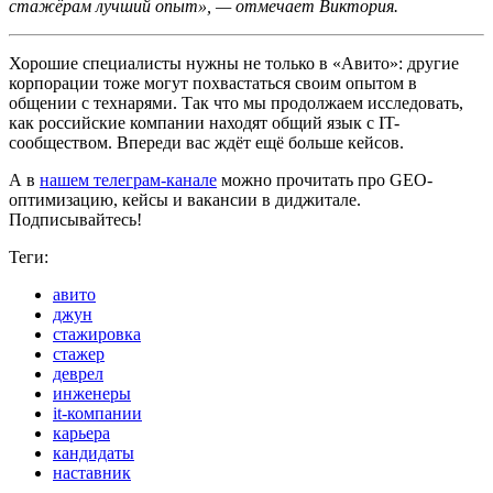
стажёрам лучший опыт», — отмечает Виктория.
Хорошие специалисты нужны не только в «Авито»: другие
корпорации тоже могут похвастаться своим опытом в
общении с технарями. Так что мы продолжаем исследовать,
как российские компании находят общий язык с IT-
сообществом. Впереди вас ждёт ещё больше кейсов.
А в
нашем телеграм-канале
можно прочитать про GEO-
оптимизацию, кейсы и вакансии в диджитале.
Подписывайтесь!
Теги:
авито
джун
стажировка
стажер
деврел
инженеры
it-компании
карьера
кандидаты
наставник