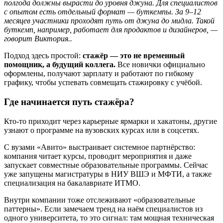
полгода должны вырасти до уровня джуна. Для специалистов
с опытом есть отдельный формат — буткемпы. За 9–12
месяцев участники проходят путь от джуна до мидла. Такой
буткемп, например, работает для продактов и дизайнеров, —
говорит Виктория..
Подход здесь простой:
стажёр — это не временный
помощник, а будущий коллега.
Все новички официально
оформлены, получают зарплату и работают по гибкому
графику, чтобы успевать совмещать стажировку с учёбой.
Где начинается путь стажёра?
Кто-то приходит через карьерные ярмарки и хакатоны, другие
узнают о программе на вузовских курсах или в соцсетях.
С вузами «Авито» выстраивает системное партнёрство:
компания читает курсы, проводит мероприятия и даже
запускает совместные образовательные программы. Сейчас
уже запущены магистратуры в НИУ ВШЭ и МФТИ, а также
специализация на бакалавриате ИТМО.
Внутри компании тоже отслеживают «образовательные
паттерны». Если замечаем тренд на наём специалистов из
одного университета, то это сигнал: там мощная техническая