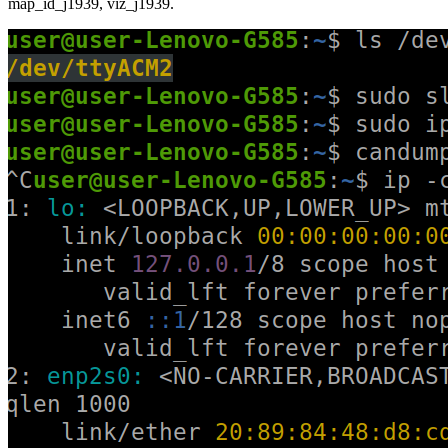
map_id_j1939, viz_j1939.