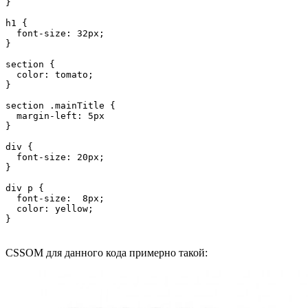
} 

h1 {

  font-size: 32px;

}

section {

  color: tomato;

}

section .mainTitle {

  margin-left: 5px

}

div {

  font-size: 20px;

}

div p {

  font-size:  8px;

  color: yellow;

}
CSSOM для данного кода примерно такой: