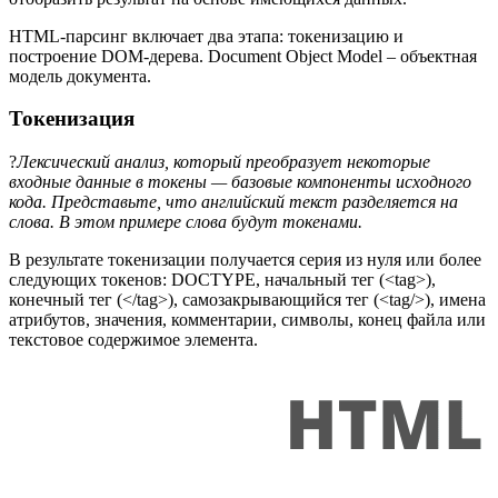
HTML-парсинг включает два этапа: токенизацию и
построение DOM-дерева. Document Object Model – объектная
модель документа.
Токенизация
?
Лексический анализ, который преобразует некоторые
входные данные в токены — базовые компоненты исходного
кода. Представьте, что английский текст разделяется на
слова. В этом примере слова будут токенами.
В результате токенизации получается серия из нуля или более
следующих токенов: DOCTYPE, начальный тег (<tag>),
конечный тег (</tag>), самозакрывающийся тег (<tag/>), имена
атрибутов, значения, комментарии, символы, конец файла или
текстовое содержимое элемента.