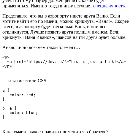
узлу. Поэтому браузер должен решить, какое будет
применяться. Именно тогда в игру вступает
специфичность.
Представьте, что вы в аэропорту ищете друга Ваню. Если
хотите найти его по имени, можно крикнуть: «Ваня!». Скорее
всего, в аэропорту будет несколько Вань, и они все
откликнутся. Лучше позвать друга полным именем. Если
крикнуть «Ваня Иванов», шансов найти друга будет больше.
Аналогично возьмем такой элемент…
<p>

  <a href="https://dev.to/">This is just a link!</a>

</p>
… и такие стили CSS:
a {

   color: red;

}

p  a {

   color: blue;

}
Как думаете, какое правило применится в браузере?