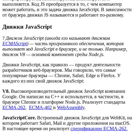
выполняется. Код JS преобразуется в то, с чем компьютер
может работать, и это задача движка JavaScript. В зависимости
от браузера движки JS называются и работают по-разному.
Движки JavaScript
?
Движок JavaScript (иногда его называют движком
ECMAScript
) — часть программного обеспечения, которая
выполняет код JavaScript в браузере, и не только. Например,
движок V8 — основной компонент среды Node.js.
Движки JavaScript, как правило — продукт деятельности
разработчиков веб-браузеров. Мы говорили, что самые
популярные браузеры — Chrome, Safari, Edge и Firefox. У
каждого из них свой движок JavaScript:
V8.
Высокопроизводительный движок JavaScript компании
Google. Он написан на C++ и используется, в частности, в
браузере Chrome и платформе Node.js. Реализует стандарты
ECMA-262
,
ECMA-402
и
WebAssembly
.
JavaScriptCore.
Встроенный движок JavaScript для WebKit, на
котором работает Safari, Mail и другие приложения на macOS.
В настоящее время он реализует
спецификацию ECMA-262.