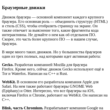
Браузерные движки
Движок браузера — основной компонент каждого крупного
браузера. Его основная роль — объединить структуру (HTML)
и стиль (CSS), чтобы отобразить страницу на экране. Он
также отвечает за выяснение того, какие фрагменты кода
интерактивны. Не думайте о нем как об отдельном ПО.
Скорее, это часть более крупного ПО — в нашем случае,
браузера.
В мире много таких движков. Но у большинства браузеров
один из трех полных, над которыми идет активная работа:
Gecko.
Разработан компанией Mozilla для браузера
Firefox. Кроме него, сейчас движок Gecko используют ещё в
Tor и Waterfox. Написан на C++ и Rust.
WebKit.
В основном его разработала компания Apple для
Safari. На нем также работают браузеры GNOME Web
(Epiphany) и Otter. Интересно, что все браузеры на iOS,
включая Firefox и Chrome, работают на WebKit. Он написан на
C++.
Blink, часть Chromium.
Разрабатывает компания Google на