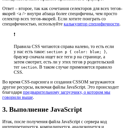
Ответ – второе, так как сочетания селекторов для всех тегов-
якорей <a /> внутри абзаца более специфичны, чем просто
селектор всех тегов-якорей. Если хотите поиграть со
специфичностью, используйте
калькулятор специфичности
.
❗️
Правила CSS читаются справа налево, то есть если
у нас есть такое:
,
section p { color: blue; }
браузер сначала ищет все теги p на странице, а
затем смотрит, есть ли у этих тегов p родительский
тег
. В таком случае применяется правило
section
CSS.
Во время CSS-парсинга и создания CSSOM загружаются
другие ресурсы, включая файлы JavaScript. Это происходит
благодаря
предварительному загрузчику, о котором мы
говорили выше
.
3. Выполнение JavaScript
Итак, после получения файла JavaScript с сервера код
интерпретируется, компилируется, анализируется и