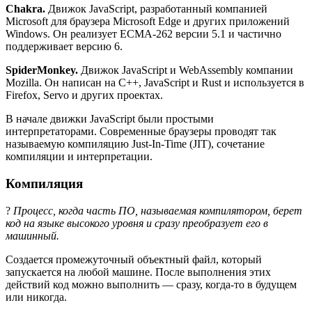
Chakra.
Движок JavaScript, разработанный компанией
Microsoft для браузера Microsoft Edge и других приложений
Windows. Он реализует ECMA-262 версии 5.1 и частично
поддерживает версию 6.
SpiderMonkey.
Движок JavaScript и WebAssembly компании
Mozilla. Он написан на C++, JavaScript и Rust и используется в
Firefox, Servo и других проектах.
В начале движки JavaScript были простыми
интерпретаторами. Современные браузеры проводят так
называемую компиляцию Just-In-Time (JIT), сочетание
компиляции и интерпретации.
Компиляция
?
Процесс, когда часть ПО, называемая компилятором, берет
код на языке высокого уровня и сразу преобразует его в
машинный.
Создается промежуточный объектный файл, который
запускается на любой машине. После выполнения этих
действий код можно выполнить — сразу, когда-то в будущем
или никогда.