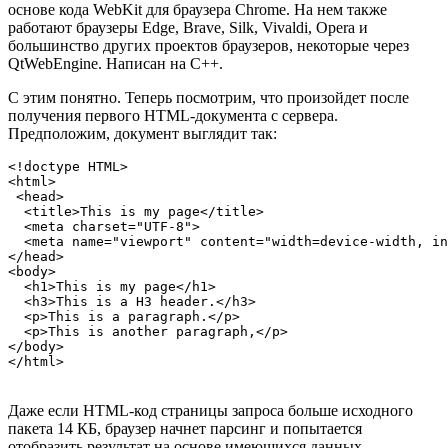
основе кода WebKit для браузера Chrome. На нем также
работают браузеры Edge, Brave, Silk, Vivaldi, Opera и
большинство других проектов браузеров, некоторые через
QtWebEngine. Написан на C++.
С этим понятно. Теперь посмотрим, что произойдет после
получения первого HTML-документа с сервера.
Предположим, документ выглядит так:
<!doctype HTML>

<html>

 <head>

  <title>This is my page</title>

  <meta charset="UTF-8">

  <meta name="viewport" content="width=device-width, in
</head>

<body>

  <h1>This is my page</h1>

  <h3>This is a H3 header.</h3>

  <p>This is a paragraph.</p>

  <p>This is another paragraph,</p>

</body>

</html>
Даже если HTML-код страницы запроса больше исходного
пакета 14 КБ, браузер начнет парсинг и попытается
отобразить результат на основе имеющихся данных.