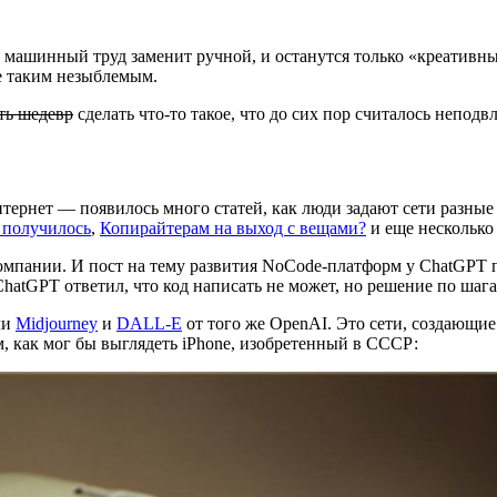
ях машинный труд заменит ручной, и останутся только «креатив
не таким незыблемым.
ть шедевр
сделать что-то такое, что до сих пор считалось непо
нтернет — появилось много статей, как люди задают сети разные 
 получилось
,
Копирайтерам на выход с вещами?
и еще несколько
мпании. И пост на тему развития NoCode-платформ у ChatGPT по
hatGPT ответил, что код написать не может, но решение по шага
ли
Midjourney
и
DALL-E
от того же OpenAI. Это сети, создающи
м, как мог бы выглядеть iPhone, изобретенный в СССР: