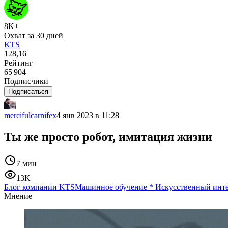
8K+
Охват за 30 дней
KTS
128,16
Рейтинг
65 904
Подписчики
Подписаться
mercifulcarnifex
4 янв 2023 в 11:28
Ты же просто робот, имитация жизни
7 мин
13K
Блог компании KTS
Машинное обучение
*
Искусственный инт
Мнение