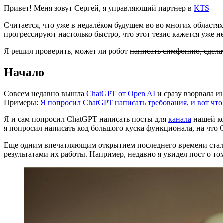
Привет! Меня зовут Сергей, я управляющий партнер в
KTS
Считается, что уже в недалёком будущем во во многих област
прогрессируют настолько быстро, что этот тезис кажется уже 
Я решил проверить, может ли робот
написать симфонию, сдела
Начало
Совсем недавно вышла
ChatGPT от Open AI
и сразу взорвала и
Примеры:
Я попросил ChatGPT написать требования, и вот что
Я и сам попросил ChatGPT написать посты для
канала
нашей ко
я попросил написать код большого куска функционала, на что C
Еще одним впечатляющим открытием последнего времени ста
результатами их работы. Например, недавно я увидел пост о то