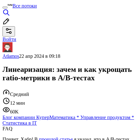
Все потоки
Войти
Atlamos
22 апр 2024 в 09:18
Линеаризация: зачем и как укрощать
ratio-метрики в A/B-тестах
Средний
12 мин
60K
Блог компании Купер
Математика
*
Управление продуктом
*
Статистика в IT
FAQ
Привет, Хабр! В
прошлой статье
я указал, что в A/B-тестах