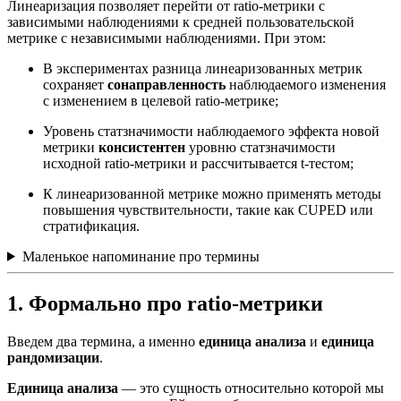
Линеаризация позволяет перейти от ratio-метрики с
зависимыми наблюдениями к средней пользовательской
метрике с независимыми наблюдениями. При этом:
В экспериментах разница линеаризованных метрик
сохраняет
сонаправленность
наблюдаемого изменения
с изменением в целевой ratio-метрике;
Уровень статзначимости наблюдаемого эффекта новой
метрики
консистентен
уровню статзначимости
исходной ratio-метрики и рассчитывается t-тестом;
К линеаризованной метрике можно применять методы
повышения чувствительности, такие как CUPED или
стратификация.
Маленькое напоминание про термины
1. Формально про ratio-метрики
Введем два термина, а именно
единица анализа
и
единица
рандомизации
.
Единица анализа
— это сущность относительно которой мы