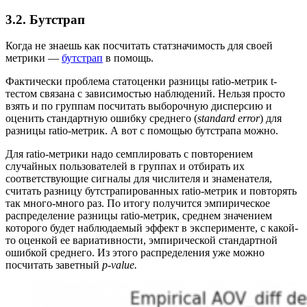
3.2. Бутстрап
Когда не знаешь как посчитать статзначимость для своей
метрики —
бутстрап
в помощь.
Фактически проблема статоценки разницы ratio-метрик t-
тестом связана с зависимостью наблюдений. Нельзя просто
взять и по группам посчитать выборочную дисперсию и
оценить стандартную ошибку среднего (
standard error
) для
разницы ratio-метрик. А вот с помощью бутстрапа можно.
Для ratio-метрики надо семплировать с повторением
случайных пользователей в группах и отбирать их
соответствующие сигналы для числителя и знаменателя,
считать разницу бутстрапированных ratio-метрик и повторять
так много-много раз. По итогу получится эмпирическое
распределение разницы ratio-метрик, среднем значением
которого будет наблюдаемый эффект в эксперименте, с какой-
то оценкой ее вариативности, эмпирической стандартной
ошибкой среднего. Из этого распределения уже можно
посчитать заветный
p-value.