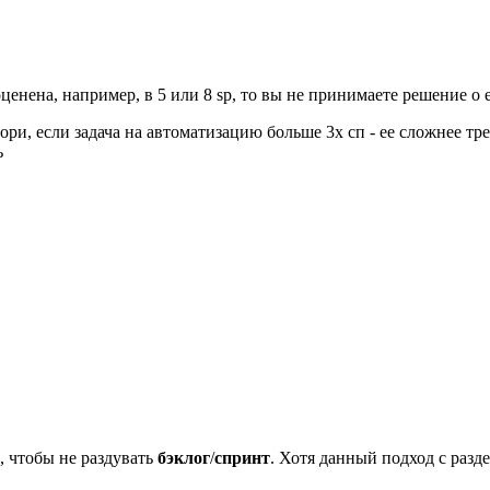
оценена, например, в 5 или 8 sp, то вы не принимаете решение о
ри, если задача на автоматизацию больше 3х сп - ее сложнее тре
ь
, чтобы не раздувать
бэклог
/
спринт
. Хотя данный подход с разд