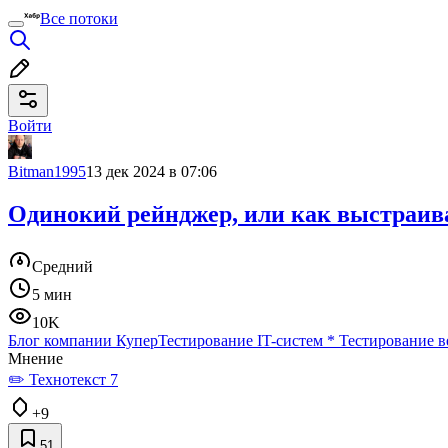
Все потоки
Войти
Bitman1995
13 дек 2024 в 07:06
Одинокий рейнджер, или как выстраива
Средний
5 мин
10K
Блог компании Купер
Тестирование IT-систем
*
Тестирование в
Мнение
✏️ Технотекст 7
+9
51