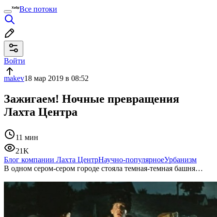
Все потоки
Войти
makev
18 мар 2019 в 08:52
Зажигаем! Ночные превращения
Лахта Центра
11 мин
21K
Блог компании Лахта Центр
Научно-популярное
Урбанизм
В одном сером-сером городе стояла темная-темная башня…