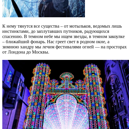
К нему тянутся все существа – от мотыльков, ведомых лишь
инстинктами, до заплутавших путников, радующихся
спасению. В темном небе мы ищем звезды, в темном закоулке
– ближайший фонарь. Нас греет свет в родном окне, а
зимнюю хандру мы лечим фестивалями огней — на просторах
от Лондона до Москвы.