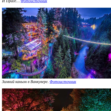
И Праге…
Фотоисточник
Зимний каньон в Ванкувере.
Фотоисточник