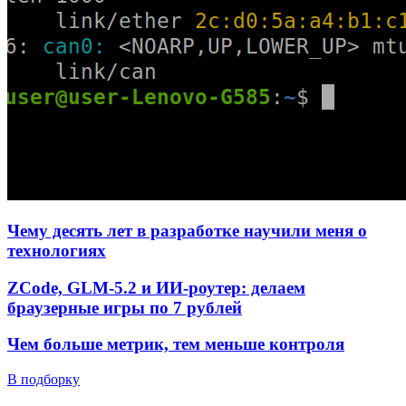
Чему десять лет в разработке научили меня о
технологиях
ZCode, GLM-5.2 и ИИ-роутер: делаем
браузерные игры по 7 рублей
Чем больше метрик, тем меньше контроля
В подборку