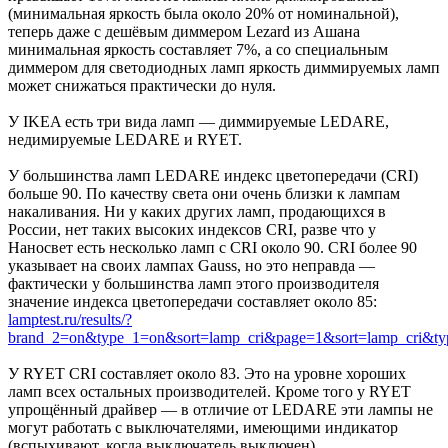
(минимальная яркость была около 20% от номинальной),
теперь даже с дешёвым диммером Lezard из Ашана
минимальная яркость составляет 7%, а со специальным
диммером для светодиодных ламп яркость диммируемых ламп
может снижаться практически до нуля.
У IKEA есть три вида ламп — диммируемые LEDARE,
недимируемые LEDARE и RYET.
У большинства ламп LEDARE индекс цветопередачи (CRI)
больше 90. По качеству света они очень близки к лампам
накаливания. Ни у каких других ламп, продающихся в
России, нет таких высоких индексов CRI, разве что у
Наносвет есть несколько ламп с CRI около 90. CRI более 90
указывает на своих лампах Gauss, но это неправда —
фактически у большинства ламп этого производителя
значение индекса цветопередачи составляет около 85:
lamptest.ru/results/?
brand_2=on&type_1=on&sort=lamp_cri&page=1&sort=lamp_cri&ty
У RYET CRI составляет около 83. Это на уровне хороших
ламп всех остальных производителей. Кроме того у RYET
упрощённый драйвер — в отличие от LEDARE эти лампы не
могут работать с выключателями, имеющими индикатор
(вспыхивают, когда выключатель выключен).