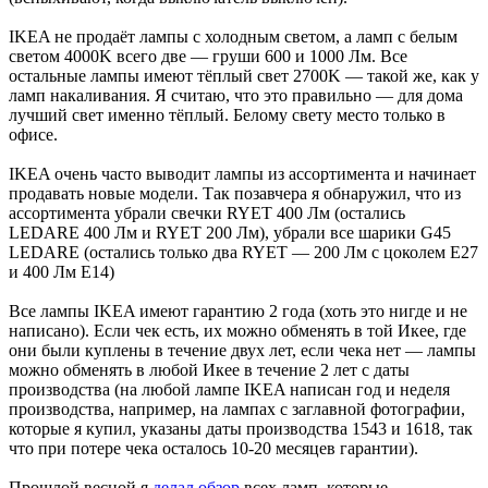
IKEA не продаёт лампы с холодным светом, а ламп с белым
светом 4000K всего две — груши 600 и 1000 Лм. Все
остальные лампы имеют тёплый свет 2700K — такой же, как у
ламп накаливания. Я считаю, что это правильно — для дома
лучший свет именно тёплый. Белому свету место только в
офисе.
IKEA очень часто выводит лампы из ассортимента и начинает
продавать новые модели. Так позавчера я обнаружил, что из
ассортимента убрали свечки RYET 400 Лм (остались
LEDARE 400 Лм и RYET 200 Лм), убрали все шарики G45
LEDARE (остались только два RYET — 200 Лм с цоколем E27
и 400 Лм E14)
Все лампы IKEA имеют гарантию 2 года (хоть это нигде и не
написано). Если чек есть, их можно обменять в той Икее, где
они были куплены в течение двух лет, если чека нет — лампы
можно обменять в любой Икее в течение 2 лет с даты
производства (на любой лампе IKEA написан год и неделя
производства, например, на лампах с заглавной фотографии,
которые я купил, указаны даты производства 1543 и 1618, так
что при потере чека осталось 10-20 месяцев гарантии).
Прошлой весной я
делал обзор
всех ламп, которые