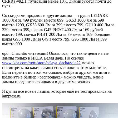
CRI(Ra)=92.1, пульсация менее 10%, диммируются почти до
нуля.
Со скидками продают и другие лампы — груши LEDARE
1000 Лм за 499 рублей вместо 899, GX53 1000 Лм за 599
вместо 1299, GX53 600 Лм за 399 вместо 799, GU10 400 Лм за
229 вместо 399, шарик G45 РИЭТ 400 Лм за 169 рублей
вместо 199, свечка РИЭТ 200 Лм за 79 вместо 169, большие
шары G95 1000 Лм за 649 вместо 799, G95 1800 Лм за 599
вместо 999.
upd.: Спасибо читателям! Оказалось, что такие цены на эти
лампы только в ИКЕА Белая дача. По ссылке
www.ikea.com/ru/ru/store/belaya_dacha/sale22
можно
посмотреть, на какие лампы есть скидки в этом магазине.
Если перейти по этой же ссылке, выбрать другой магазин и
щёлкнуть в баннер «распродажа» можно увидеть, какие
лампы продают со скидками в других магазинах.
Я купил все новые лампы, которые ещё не тестировались на
lamptest.ru.