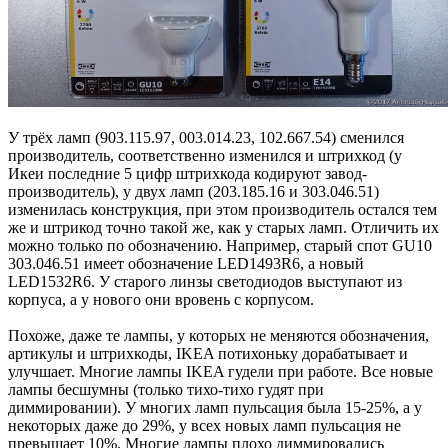
У трёх ламп (903.115.97, 003.014.23, 102.667.54) сменился
производитель, соответственно изменился и штрихкод (у
Икеи последние 5 цифр штрихкода кодируют завод-
производитель), у двух ламп (203.185.16 и 303.046.51)
изменилась конструкция, при этом производитель остался тем
же и штрикод точно такой же, как у старых ламп. Отличить их
можно только по обозначению. Например, старый спот GU10
303.046.51 имеет обозначение LED1493R6, а новый
LED1532R6. У старого линзы светодиодов выступают из
корпуса, а у нового они вровень с корпусом.
Похоже, даже те лампы, у которых не меняются обозначения,
артикулы и штрихкоды, IKEA потихоньку дорабатывает и
улучшает. Многие лампы IKEA гудели при работе. Все новые
лампы бесшумны (только тихо-тихо гудят при
диммировании). У многих ламп пульсация была 15-25%, а у
некоторых даже до 29%, у всех новых ламп пульсация не
превышает 10%. Многие лампы плохо диммировались