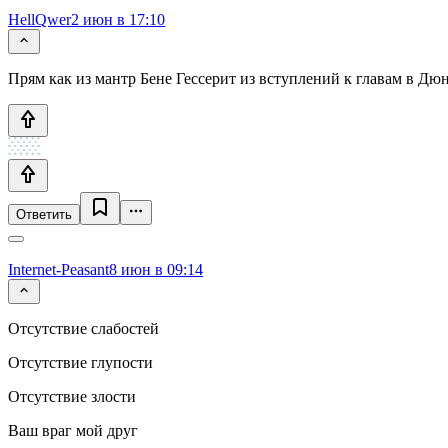
HellQwer
2 июн в 17:10
Прям как из мантр Бене Гессерит из вступлений к главам в Дюн
Ответить
Internet-Peasant
8 июн в 09:14
Отсутствие слабостей
Отсутствие глупости
Отсутствие злости
Ваш враг мой друг