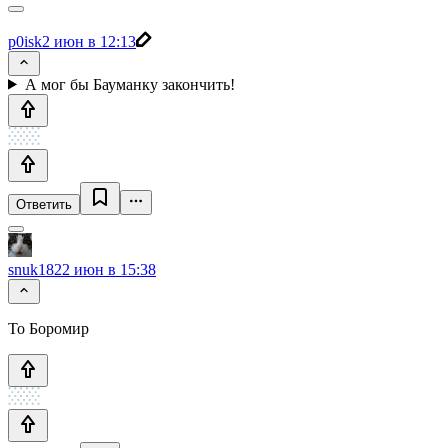
p0isk
2 июн в 12:13
А мог бы Бауманку закончить!
Ответить
snuk182
2 июн в 15:38
То Боромир