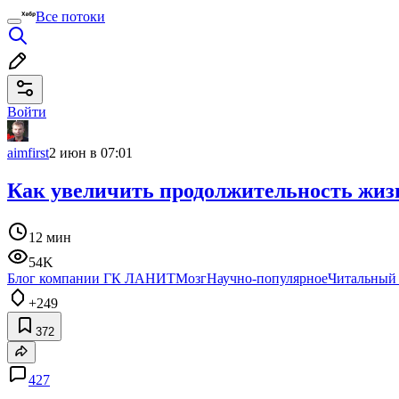
Все потоки
Войти
aimfirst
2 июн в 07:01
Как увеличить продолжительность жизни
12 мин
54K
Блог компании ГК ЛАНИТ
Мозг
Научно-популярное
Читальный 
+249
372
427