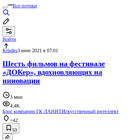
Все потоки
Войти
Krisdes
3 июн 2021 в 07:01
Шесть фильмов на фестивале
«ДОКер», вдохновляющих на
инновации
3 мин
4.4K
Блог компании ГК ЛАНИТ
Искусственный интеллект
+42
53