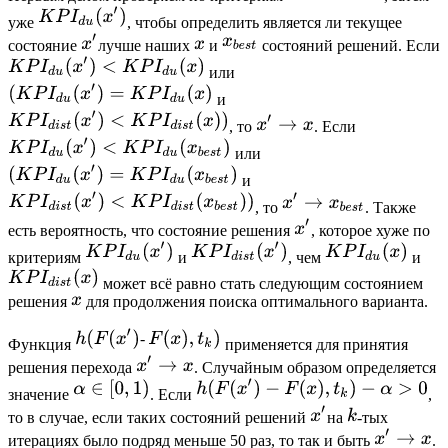
уже
, чтобы определить является ли текущее
состояние
лучше наших
и
состояний решений. Если
или
и
, то
. Если
или
и
, то
. Также
есть вероятность, что состояние решения
, которое хуже по
критериям
и
, чем
и
может всё равно стать следующим состоянием
решения
для продолжения поиска оптимального варианта.
Функция
применяется для принятия
решения перехода
. Случайным образом определяется
значение
. Если
,
то в случае, если таких состояний решений
на
-тых
итерациях было подряд меньше 50 раз, то так и быть
.