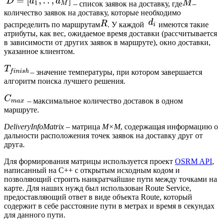
– список заявок на доставку, где
–
количество заявок на доставку, которые необходимо
распределить по маршрутам
. У каждой
имеются такие
атрибуты, как вес, ожидаемое время доставки (рассчитывается
в зависимости от других заявок в маршруте), окно доставки,
указанное клиентом.
– значение температуры, при котором завершается
алгоритм поиска лучшего решения.
– максимальное количество доставок в одном
маршруте.
DeliveryInfoMatrix
– матрица
M×M
, содержащая информацию о
дальности расположения точек заявок на доставку друг от
друга.
Для формирования матрицы используется проект
OSRM API
,
написанный на C++ c открытым исходным кодом и
позволяющий строить наикратчайшие пути между точками на
карте. Для наших нужд был использован Route Service,
предоставляющий ответ в виде объекта Route, который
содержит в себе расстояние пути в метрах и время в секундах
для данного пути.