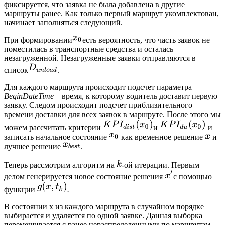
фиксируется, что заявка не была добавлена в другие
маршруты ранее. Как только первый маршрут укомплектован,
начинает заполняться следующий.
При формировании
есть вероятность, что часть заявок не
поместилась в транспортные средства и осталась
незагруженной. Незагруженные заявки отправляются в
список
.
Для каждого маршрута происходит подсчет параметра
BeginDateTime
– время, к которому водитель доставит первую
заявку. Следом происходит подсчет приблизительного
времени доставки для всех заявок в маршруте. После этого мы
можем рассчитать критерии
и
и
записать начальное состояние
как временное решение
и
лучшее решение
.
Теперь рассмотрим алгоритм на
-ой итерации. Первым
делом генерируется новое состояние решения
c помощью
функции
.
В состоянии x из каждого маршрута в случайном порядке
выбирается и удаляется по одной заявке. Данная выборка
перемешивается с ранее нераспределенными по маршрутам