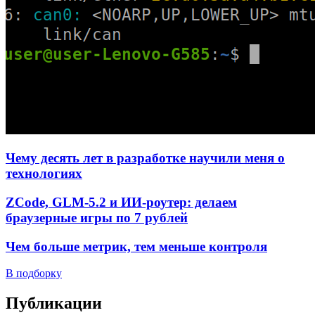
Чему десять лет в разработке научили меня о
технологиях
ZCode, GLM-5.2 и ИИ-роутер: делаем
браузерные игры по 7 рублей
Чем больше метрик, тем меньше контроля
В подборку
Публикации