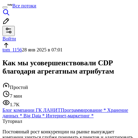
Все потоки
Войти
tom_1156
28 янв 2025 в 07:01
Как мы усовершенствовали CDP
благодаря агрегатным атрибутам
Простой
7 мин
1.7K
Блог компании ГК ЛАНИТ
Программирование
*
Хранение
данных
*
Big Data
*
Интернет-маркетинг
*
Туториал
Постоянный рост конкуренции на рынке вынуждает
компании учиться глубже понимать клиентов и адаптировать