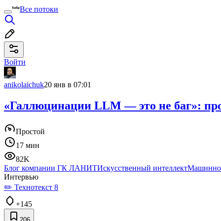
Все потоки
Войти
anikolaichuk
20 янв в 07:01
«Галлюцинации LLM — это не баг»: про
Простой
17 мин
82K
Блог компании ГК ЛАНИТ
Искусственный интеллект
Машинное
Интервью
✏️ Технотекст 8
+145
206