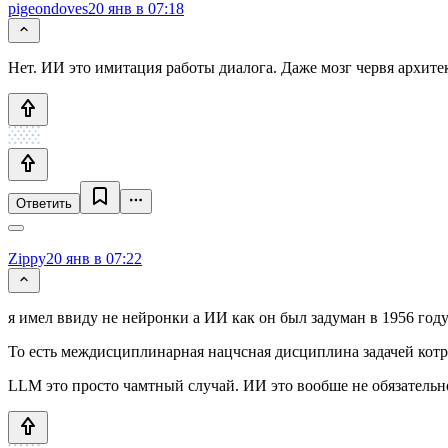
pigeondoves
20 янв в 07:18
Нет. ИИ это имитация работы диалога. Даже мозг червя архите
Ответить
Zippy
20 янв в 07:22
я имел ввиду не нейронки а ИИ как он был задуман в 1956 год
То есть междисциплинарная нацчсная дисциплина задачей котр
LLM это просто чамтный случай. ИИ это вообше не обязательн