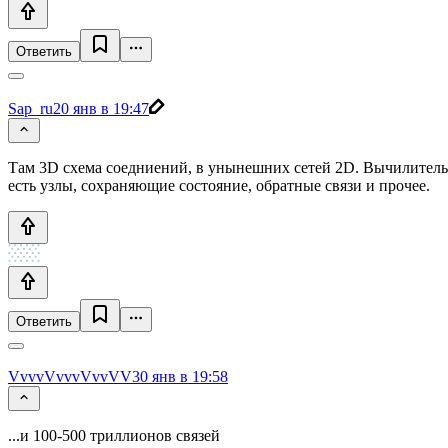
Ответить
Sap_ru
20 янв в 19:47
Там 3D схема соедниений, в унынешних сетей 2D. Вычилительн
есть узлы, сохраняющие состояние, обратные связи и прочее.
Ответить
VvvvVvvvVvvVV
30 янв в 19:58
...и 100-500 триллионов связей