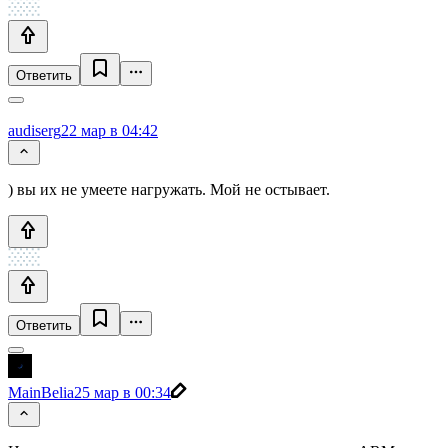
Ответить
audiserg
22 мар в 04:42
) вы их не умеете нагружать. Мой не остывает.
Ответить
MainBelia
25 мар в 00:34