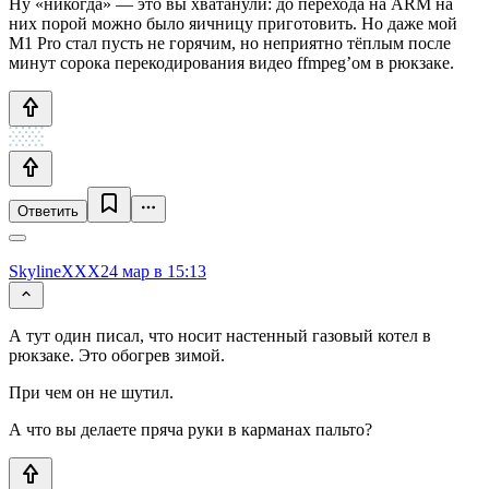
Ну «никогда» — это вы хватанули: до перехода на ARM на
них порой можно было яичницу приготовить. Но даже мой
M1 Pro стал пусть не горячим, но неприятно тёплым после
минут сорока перекодирования видео ffmpeg’ом в рюкзаке.
Ответить
SkylineXXX
24 мар в 15:13
А тут один писал, что носит настенный газовый котел в
рюкзаке. Это обогрев зимой.
При чем он не шутил.
А что вы делаете пряча руки в карманах пальто?