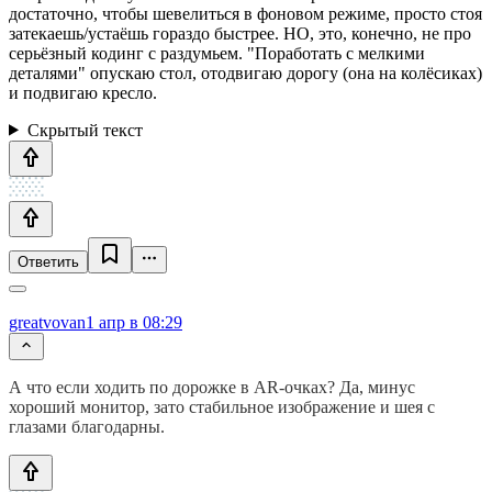
достаточно, чтобы шевелиться в фоновом режиме, просто стоя
затекаешь/устаёшь гораздо быстрее. НО, это, конечно, не про
серьёзный кодинг с раздумьем. "Поработать с мелкими
деталями" опускаю стол, отодвигаю дорогу (она на колёсиках)
и подвигаю кресло.
Скрытый текст
Ответить
greatvovan
1 апр в 08:29
А что если ходить по дорожке в AR-очках? Да, минус
хороший монитор, зато стабильное изображение и шея с
глазами благодарны.