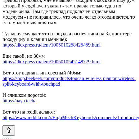
Трекбол пробовал, мне не зашло - заходил в москве в шоу рум
который у ergohaven указан - там правда только одна их
модель была. Там где трекпад подключен отдельным
моделуем - не понравилось, что очень легко отсоединяется, то
есть может вываливаться.
Тут меня смущает что площадка распечатана на 3д принтере
походу (ну и клавиш меньше):
https://aliexpress.ru/item/1005010258425459.html
Ещё такой, но 30мм
https://aliexpress.ru/item/1005010545148779.html
Вот этот вариант интересный (40мм:
https://shop.beekeeb.com/products/toucan-wireless-piantor-wireless-
split-keyboard-with-touchpad
И слишком дорогой:
https://naya.tech/
Вот что на reddit делают:
https://www.reddit.com/r/ErgoMechKeyboards/comments/1rdod5c/l