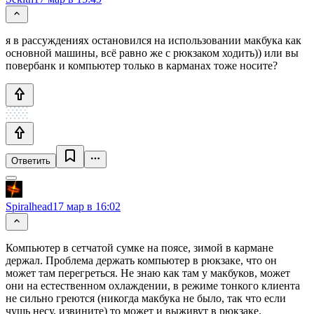
я в рассуждениях остановился на использовании макбука как
основной машины, всё равно же с рюкзаком ходить)) или вы
повербанк и компьютер только в карманах тоже носите?
Ответить
Spiralhead
17 мар в 16:02
Компьютер в сетчатой сумке на поясе, зимой в кармане
держал. Проблема держать компьютер в рюкзаке, что он
может там перегреться. Не знаю как там у макбуков, может
они на естественном охлаждении, в режиме тонкого клиента
не сильно греются (никогда макбука не было, так что если
чушь несу, извините) то может и выживут в рюкзаке.