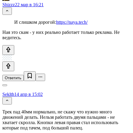
Shizzz
22 мар в 16:21
И слишком дорогой:
https://naya.tech/
Ная это скам - у них реально работает только реклама. Не
ведитесь.
Ответить
Seklth
14 апр в 15:02
Трек пад 40мм нормально, не скажу что нужно много
движений делать. Нельзя работать двумя пальцами - не
хватает скролла. Кнопки левая правая стал использовать
которые под тачем, под большой палец.