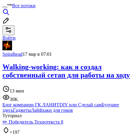
Все потоки
Войти
Spiralhead
17 мар в 07:01
Walking-working: как я создал
собственный сетап для работы на ходу
13 мин
30K
Блог компании ГК ЛАНИТ
DIY или Сделай сам
Будущее
здесь
Гаджеты
Лайфхаки для гиков
Туториал
✏️ Победитель Технотекста 8
+197