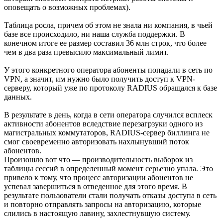
оповещать о возможных проблемах).
Таблица росла, причем об этом не знала ни компания, в чьей
базе все происходило, ни наша служба поддержки. В
конечном итоге ее размер составил 36 млн строк, что более
чем в два раза превысило максимальный лимит.
У этого конкретного оператора абоненты попадали в сеть по
VPN, а значит, им нужно было получить доступ к VPN-
серверу, который уже по протоколу RADIUS обращался к базе
данных.
В результате в день, когда в сети оператора случился всплеск
активности абонентов вследствие перезагрзуки одного из
магистральных коммутаторов, RADIUS-сервер биллинга не
смог своевременно авторизовать нахлынувший поток
абонентов.
Произошло вот что — производительность выборок из
таблицы сессий в определенный момент серьезно упала. Это
привело к тому, что процесс авторизации абонентов не
успевал завершиться в отведенное для этого время. В
результате пользователи стали получать отказы доступа в сеть
и повторно отправлять запросы на авторизацию, которые
слились в настоящую лавину, захлестнувшую систему.