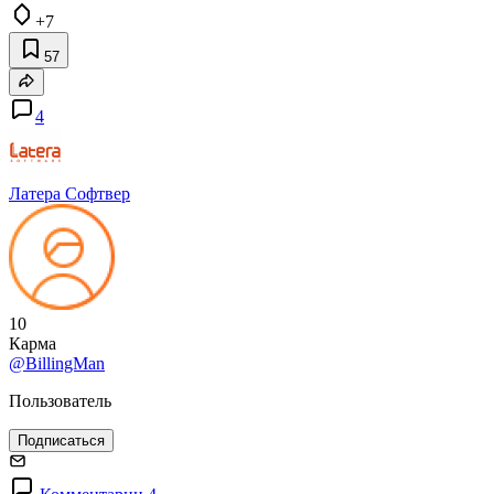
+7
57
4
Латера Софтвер
10
Карма
@BillingMan
Пользователь
Подписаться