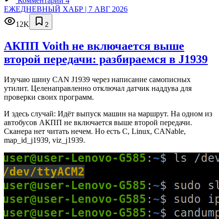
Комментарии 4
ЕЖЕДНЕВНЫЙ ХАБР | 7 АВГ 2026
12K
2
АКПП Voith не включается выше
второй передачи: разбираемся в J1939
Изучаю шину CAN J1939 через написание самописных
утилит. Целенаправленно отключал датчик наддува для
проверки своих программ.
И здесь случай: Идёт выпуск машин на маршрут. На одном из
автобусов АКПП не включается выше второй передачи.
Сканера нет читать нечем. Но есть C, Linux, CANable,
map_id_j1939, viz_j1939.