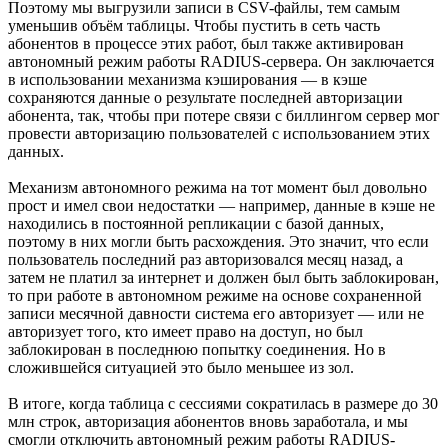
Поэтому мы выгрузили записи в CSV-файлы, тем самым
уменьшив объём таблицы. Чтобы пустить в сеть часть
абонентов в процессе этих работ, был также активирован
автономный режим работы RADIUS-сервера. Он заключается
в использовании механизма кэширования — в кэше
сохраняются данные о результате последней авторизации
абонента, так, чтобы при потере связи с биллингом сервер мог
провести авторизацию пользователей с использованием этих
данных.
Механизм автономного режима на тот момент был довольно
прост и имел свои недостатки — например, данные в кэше не
находились в постоянной репликации с базой данных,
поэтому в них могли быть расхождения. Это значит, что если
пользователь последний раз авторизовался месяц назад, а
затем не платил за интернет и должен был быть заблокирован,
то при работе в автономном режиме на основе сохраненной
записи месячной давности система его авторизует — или не
авторизует того, кто имеет право на доступ, но был
заблокирован в последнюю попытку соединения. Но в
сложившейся ситуацией это было меньшее из зол.
В итоге, когда таблица с сессиями сократилась в размере до 30
млн строк, авторизация абонентов вновь заработала, и мы
смогли отключить автономный режим работы RADIUS-