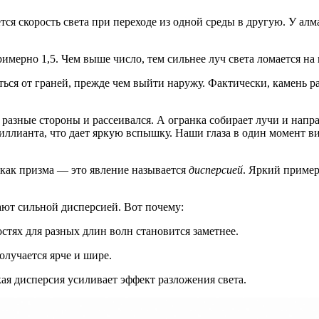
тся скорость света при переходе из одной среды в другую. У алма
примерно 1,5. Чем выше число, тем сильнее луч света ломается на
ься от граней, прежде чем выйти наружу. Фактически, камень раб
разные стороны и рассеивался. А огранка собирает лучи и напр
ллианта, что дает яркую вспышку. Наши глаза в один момент в
, как призма — это явление называется
дисперсией
. Яркий пример
ют сильной дисперсией. Вот почему:
остях для разных длин волн становится заметнее.
лучается ярче и шире.
ая дисперсия усиливает эффект разложения света.