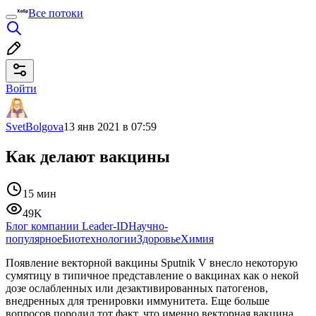
Все потоки
Войти
SvetBolgova
13 янв 2021 в 07:59
Как делают вакцины
15 мин
49K
Блог компании Leader-ID
Научно-
популярное
Биотехнологии
Здоровье
Химия
Появление векторной вакцины Sputnik V внесло некоторую
сумятицу в типичное представление о вакцинах как о некой
дозе ослабленных или дезактивированных патогенов,
внедренных для тренировки иммунитета. Еще больше
вопросов породил тот факт, что именно векторная вакцина