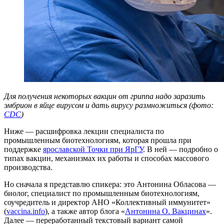
Для получения некоторых вакцин от гриппа надо заразить
эмбрион в яйце вирусом и дать вирусу размножиться (фото:
CDC
)
Ниже — расшифровка лекции специалиста по
промышленным биотехнологиям, которая прошла при
поддержке
ярославской Точки при ЯрГУ
. В ней — подробно о
типах вакцин, механизмах их работы и способах массового
производства.
Но сначала я представлю спикера: это Антонина Обласова —
биолог, специалист по промышленным биотехнологиям,
соучредитель и директор АНО «Коллективный иммунитет»
(
vaccina.info
), а также автор блога «
Антонина О. Вакцинах
».
Далее — переработанный текстовый вариант самой