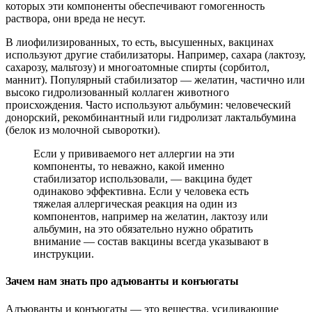
которых эти компоненты обеспечивают гомогенность
раствора, они вреда не несут.
В лиофилизированных, то есть, высушенных, вакцинах
используют другие стабилизаторы. Например, сахара (лактозу,
сахарозу, мальтозу) и многоатомные спирты (сорбитол,
маннит). Популярный стабилизатор — желатин, частично или
высоко гидролизованный коллаген животного
происхождения. Часто используют альбумин: человеческий
донорский, рекомбинантный или гидролизат лактальбумина
(белок из молочной сыворотки).
Если у прививаемого нет аллергии на эти
компоненты, то неважно, какой именно
стабилизатор использовали, — вакцина будет
одинаково эффективна. Если у человека есть
тяжелая аллергическая реакция на один из
компонентов, например на желатин, лактозу или
альбумин, на это обязательно нужно обратить
внимание — состав вакцины всегда указывают в
инструкции.
Зачем нам знать про адъюванты и конъюгаты
Адъюванты и конъюгаты — это вещества, усиливающие