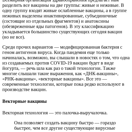
разделить все вакцины на две группы: живые и неживые. В
одну группу входят живые ослабленные вакцины, а в группе
неживых выделены инактивированные, субъединичные
(состоящие из отдельных фрагментов) и анатоксины
(обезвреженные яды патогенов). В эту классификацию
укладывается большинство существующих сегодня вакцин
(но не все).
Среди прочих вариантов — модифицированная бактерия с
геном антигенов вируса. Когда пандемия еще только
начиналась, возможно, вы слышали в новостях о том, что одна
из создаваемых против COVID-19 вакцин будет в виде
йогурта, — речь шла как раз о такой технологии. Также
многие слышали такие выражения, как «ДНК-вакцины»,
«РНК-вакцины», «векторные вакцины». Все это —
современные технологии, которые пока редко используют в
производстве вакцин.
Векторные вакцины
Векторная технология — это палочка-выручалочка.
Она позволяет создать вакцину быстро — гораздо
быстрее, чем все другие существующие вирусные