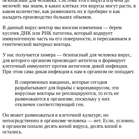
безопасный для человека. Система этого вируса изучена до
мелочей: мы знаем, в каких клетках эти вирусы могут расти, в
каком количестве, как размножить их в пробирке и как
наладить производство больших объемов.
В данный вирус-вектор мы вносим изменения — берем
кусочек ДНК или РНК патогена, который кодирует
иммуногенную часть на его поверхности, и пересаживаем в
генетический материал вектора.
У нас получается химера — безопасный для человека вирус,
для которого организм производит антитела и формирует
клеточный иммунитет против антигенов дикой инфекции.
При этом сама дикая инфекция к нам в организм не попадает.
В современных вакцинах, которые сегодня
разрабатывают для борьбы с коронавирусом, эти
вирусные векторы не реплицируются, то есть не
размножаются в организме, поскольку у них
отключен соответствующий ген.
Он может размножаться в клеточной культуре, но
непосредственно в организме человека — нет. Если, условно,
в организм попали десять копий вируса, десять копий и
остались.