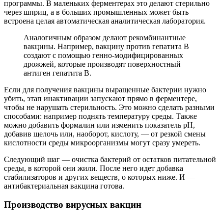
программы. В маленьких ферментерах это делают стерильно
через шприц, а в больших промышленных может быть
встроена целая автоматическая аналитическая лаборатория.
Аналогичным образом делают рекомбинантные
вакцины. Например, вакцину против гепатита B
создают с помощью генно-модифицированных
дрожжей, которые производят поверхностный
антиген гепатита B.
Если для получения вакцины выращенные бактерии нужно
убить, этап инактивации запускают прямо в ферментере,
чтобы не нарушать стерильность. Это можно сделать разными
способами: например поднять температуру среды. Также
можно добавить формалин или изменить показатель pH,
добавив щелочь или, наоборот, кислоту, — от резкой смены
кислотности среды микроорганизмы могут сразу умереть.
Следующий шаг — очистка бактерий от остатков питательной
среды, в которой они жили. После него идет добавка
стабилизаторов и других веществ, о которых ниже. И —
антибактериальная вакцина готова.
Производство вирусных вакцин