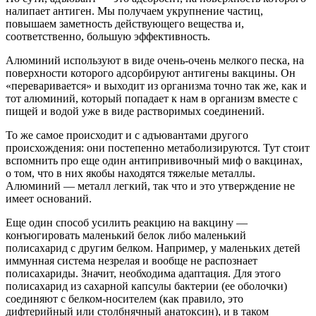
налипает антиген. Мы получаем укрупнение частиц,
повышаем заметность действующего вещества и,
соответственно, большую эффективность.
Алюминий используют в виде очень-очень мелкого песка, на
поверхности которого адсорбируют антигены вакцины. Он
«переваривается» и выходит из организма точно так же, как и
тот алюминий, который попадает к нам в организм вместе с
пищей и водой уже в виде растворимых соединений.
То же самое происходит и с адъювантами другого
происхождения: они постепенно метаболизируются. Тут стоит
вспомнить про еще один антипрививочный миф о вакцинах,
о том, что в них якобы находятся тяжелые металлы.
Алюминий — металл легкий, так что и это утверждение не
имеет оснований.
Еще один способ усилить реакцию на вакцину —
конъюгировать маленький белок либо маленький
полисахарид с другим белком. Например, у маленьких детей
иммунная система незрелая и вообще не распознает
полисахариды. Значит, необходима адаптация. Для этого
полисахарид из сахарной капсулы бактерии (ее оболочки)
соединяют с белком-носителем (как правило, это
дифтерийный или столбнячный анатоксин), и в таком