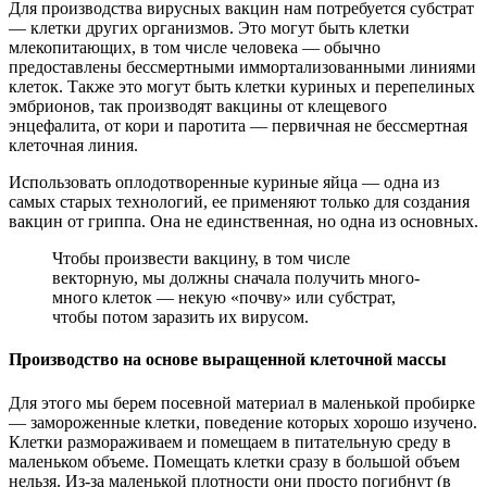
Для производства вирусных вакцин нам потребуется субстрат
— клетки других организмов. Это могут быть клетки
млекопитающих, в том числе человека — обычно
предоставлены бессмертными иммортализованными линиями
клеток. Также это могут быть клетки куриных и перепелиных
эмбрионов, так производят вакцины от клещевого
энцефалита, от кори и паротита — первичная не бессмертная
клеточная линия.
Использовать оплодотворенные куриные яйца — одна из
самых старых технологий, ее применяют только для создания
вакцин от гриппа. Она не единственная, но одна из основных.
Чтобы произвести вакцину, в том числе
векторную, мы должны сначала получить много-
много клеток — некую «почву» или субстрат,
чтобы потом заразить их вирусом.
Производство на основе выращенной клеточной массы
Для этого мы берем посевной материал в маленькой пробирке
— замороженные клетки, поведение которых хорошо изучено.
Клетки размораживаем и помещаем в питательную среду в
маленьком объеме. Помещать клетки сразу в большой объем
нельзя. Из-за маленькой плотности они просто погибнут (в