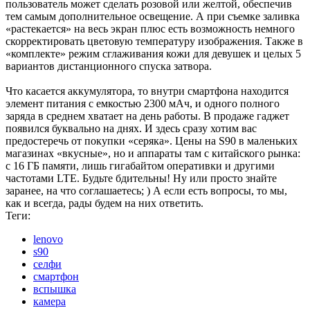
пользователь может сделать розовой или желтой, обеспечив
тем самым дополнительное освещение. А при съемке заливка
«растекается» на весь экран плюс есть возможность немного
скорректировать цветовую температуру изображения. Также в
«комплекте» режим сглаживания кожи для девушек и целых 5
вариантов дистанционного спуска затвора.
Что касается аккумулятора, то внутри смартфона находится
элемент питания с емкостью 2300 мАч, и одного полного
заряда в среднем хватает на день работы. В продаже гаджет
появился буквально на днях. И здесь сразу хотим вас
предостеречь от покупки «серяка». Цены на S90 в маленьких
магазинах «вкусные», но и аппараты там с китайского рынка:
с 16 ГБ памяти, лишь гигабайтом оперативки и другими
частотами LTE. Будьте бдительны! Ну или просто знайте
заранее, на что соглашаетесь; ) А если есть вопросы, то мы,
как и всегда, рады будем на них ответить.
Теги:
lenovo
s90
селфи
смартфон
вспышка
камера