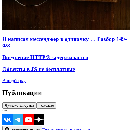
Я написал мессенджер в одиночку … Разбор 149-
ФЗ
Внедрение HTTP/3 задерживается
Объекты в JS не бесплатные
В подборку
Публикации
Лучшие за сутки
Похожие
Техническая поддержка