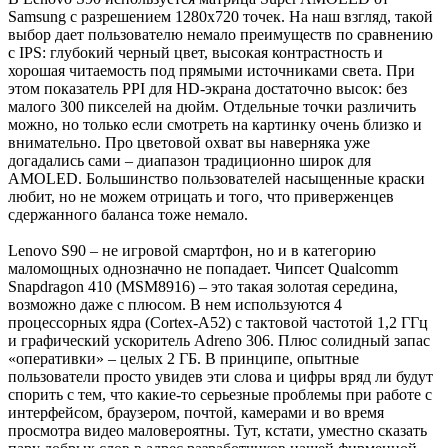
Samsung с разрешением 1280х720 точек. На наш взгляд, такой
выбор дает пользователю немало преимуществ по сравнению
с IPS: глубокий черный цвет, высокая контрастность и
хорошая читаемость под прямыми источниками света. При
этом показатель PPI для HD-экрана достаточно высок: без
малого 300 пикселей на дюйм. Отдельные точки различить
можно, но только если смотреть на картинку очень близко и
внимательно. Про цветовой охват вы наверняка уже
догадались сами – диапазон традиционно широк для
AMOLED. Большинство пользователей насыщенные краски
любит, но не можем отрицать и того, что приверженцев
сдержанного баланса тоже немало.
Lenovo S90 – не игровой смартфон, но и в категорию
маломощных однозначно не попадает. Чипсет Qualcomm
Snapdragon 410 (MSM8916) – это такая золотая середина,
возможно даже с плюсом. В нем используются 4
процессорных ядра (Cortex-A52) с тактовой частотой 1,2 ГГц
и графический ускоритель Adreno 306. Плюс солидный запас
«оперативки» – целых 2 ГБ. В принципе, опытные
пользователи просто увидев эти слова и цифры вряд ли будут
спорить с тем, что какие-то серьезные проблемы при работе с
интерфейсом, браузером, почтой, камерами и во время
просмотра видео маловероятны. Тут, кстати, уместно сказать