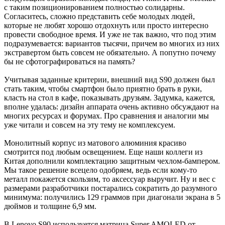
с таким позиционированием полностью солидарны.
Согласитесь, сложно представить себе молодых людей,
которые не любят хорошо отдохнуть или просто интересно
провести свободное время. И уже не так важно, что под этим
подразумевается: вариантов тысячи, причем во многих из них
экстравертом быть совсем не обязательно. А попутно почему
бы не сфотографироваться на память?
Учитывая заданные критерии, внешний вид S90 должен был
стать таким, чтобы смартфон было приятно брать в руки,
класть на стол в кафе, показывать друзьям. Задумка, кажется,
вполне удалась: дизайн аппарата очень активно обсуждают на
многих ресурсах и форумах. Про сравнения и аналогии мы
уже читали и совсем на эту тему не комплексуем.
Монолитный корпус из матового алюминия красиво
смотрится под любым освещением. Еще наши коллеги из
Китая дополнили комплектацию защитным чехлом-бампером.
Мы такое решение всецело одобряем, ведь если кому-то
металл покажется скользим, то аксессуар выручит. Ну и вес с
размерами разработчики постарались сократить до разумного
минимума: получились 129 граммов при диагонали экрана в 5
дюймов и толщине 6,9 мм.
В Lenovo S90 используется матрица Super AMOLED от