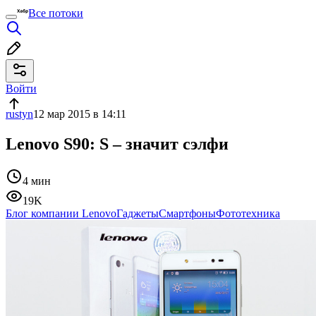
Все потоки
Войти
rustyn
12 мар 2015 в 14:11
Lenovo S90: S – значит сэлфи
4 мин
19K
Блог компании Lenovo
Гаджеты
Смартфоны
Фототехника