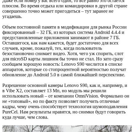
Даже если номер у вас всего один, то все равно это остается
плюсом. Во время отдыха или командировки в другой стране
совершенно точно может пригодиться – тут заранее не
угадаешь.
Объем постоянной памяти в модификации для рынка России
фиксированный – 32 ГБ, из которых система Android 4.4.4 и
предустановленные приложения занимают в районе 7 ГБ.
Оставшегося, как нам кажется, будет достаточно для всех
случаев, кроме, пожалуй, тех, когда пользователь
безостановочно снимает видео. Хотя, чего уж спорить, слот
для microSD карты лишним бы точно не стал. Но зато сразу
сообщаем хорошую новость: Lenovo S90 числится в списке
аппаратов, которые со стопроцентной вероятностью получат
обновление до Android 5.0 в самой ближайшей перспективе.
Разрешение основной камеры Lenovo S90, как и, например, и
в Vibe X2, составляет 13 Мп, но модуль мы решили
использовать новый – от компании OmniVision. Формально он
не «топовый», но по факту позволяет получить отличные
кадры, чему очень способствует технология шумоподавления
PureСel. Нам результаты нравятся, но снимки будут говорить
куда лучше, чем слова.