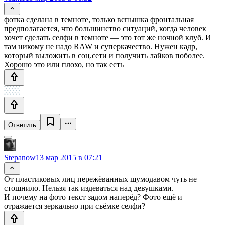
фотка сделана в темноте, только вспышка фронтальная
предполагается, что большинство ситуаций, когда человек
хочет сделать селфи в темноте — это тот же ночной клуб. И
там никому не надо RAW и суперкачество. Нужен кадр,
который выложить в соц.сети и получить лайков поболее.
Хорошо это или плохо, но так есть
Ответить
Stepanow
13 мар 2015 в 07:21
От пластиковых лиц пережёванных шумодавом чуть не
стошнило. Нельзя так издеваться над девушками.
И почему на фото текст задом наперёд? Фото ещё и
отражается зеркально при съёмке селфи?