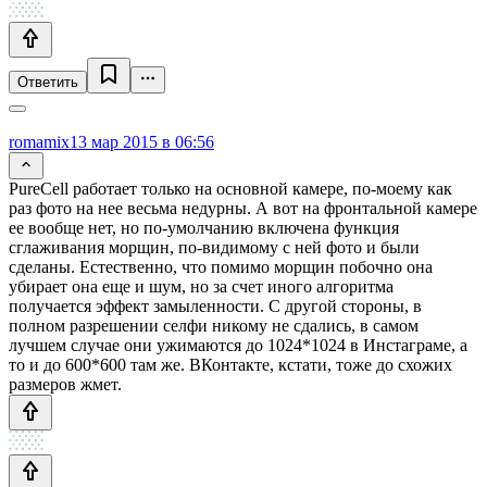
Ответить
romamix
13 мар 2015 в 06:56
PureCell работает только на основной камере, по-моему как
раз фото на нее весьма недурны. А вот на фронтальной камере
ее вообще нет, но по-умолчанию включена функция
сглаживания морщин, по-видимому с ней фото и были
сделаны. Естественно, что помимо морщин побочно она
убирает она еще и шум, но за счет иного алгоритма
получается эффект замыленности. С другой стороны, в
полном разрешении селфи никому не сдались, в самом
лучшем случае они ужимаются до 1024*1024 в Инстаграме, а
то и до 600*600 там же. ВКонтакте, кстати, тоже до схожих
размеров жмет.