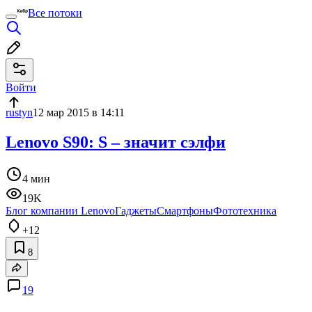
Все потоки
Войти
rustyn
12 мар 2015 в 14:11
Lenovo S90: S – значит сэлфи
4 мин
19K
Блог компании Lenovo
Гаджеты
Смартфоны
Фототехника
+12
8
19