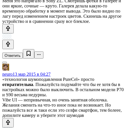
Меня это напрягало в Sony ZL. Смотришь фотки в галерее и
они яркие, сочные — круто. Галерея делала какую-то
временную обработку в момент вывода. Это было видно по
лагу перед изменением настроек цветов. Скинешь на другое
устройство и в сравнении сразу все блеклое.
Ответить
neuro
13 мар 2015 в 04:27
«технология шумоподавления PureСel» просто
отвратительна
. Пожалуйста подумайте что бы ее хотя бы в
настройках можно было выключить. В остальном модели P70
и S90 весьма недурны.
Vibe UI — непривычная, но очень занятная оболочка.
Желания сменить на что-то иное пока не возникает. Но
пожалуйста все ж таки если это селфи смартфон, тем болеее,
допилите камеру и уберите этот шумодав