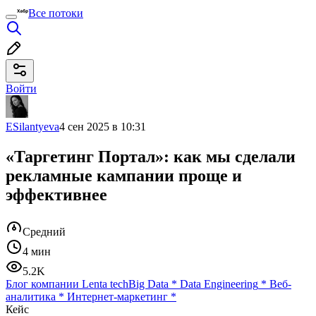
Все потоки
Войти
ESilantyeva
4 сен 2025 в 10:31
«Таргетинг Портал»: как мы сделали
рекламные кампании проще и
эффективнее
Средний
4 мин
5.2K
Блог компании Lenta tech
Big Data
*
Data Engineering
*
Веб-
аналитика
*
Интернет-маркетинг
*
Кейс