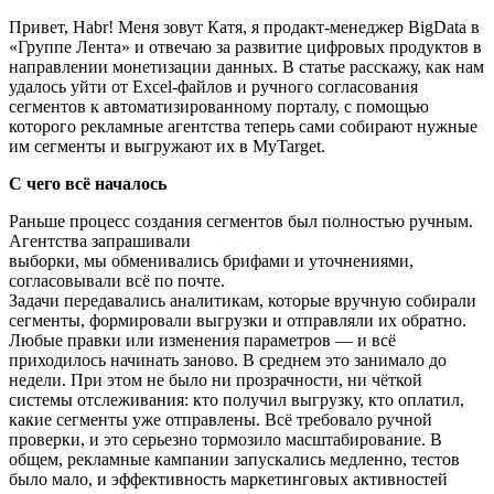
Привет, Habr! Меня зовут Катя, я продакт-менеджер BigData в
«Группе Лента» и отвечаю за развитие цифровых продуктов в
направлении монетизации данных. В статье расскажу, как нам
удалось уйти от Excel-файлов и ручного согласования
сегментов к автоматизированному порталу, с помощью
которого рекламные агентства теперь сами собирают нужные
им сегменты и выгружают их в MyTarget.
С чего всё началось
Раньше процесс создания сегментов был полностью ручным.
Агентства запрашивали
выборки, мы обменивались брифами и уточнениями,
согласовывали всё по почте.
Задачи передавались аналитикам, которые вручную собирали
сегменты, формировали выгрузки и отправляли их обратно.
Любые правки или изменения параметров — и всё
приходилось начинать заново. В среднем это занимало до
недели. При этом не было ни прозрачности, ни чёткой
системы отслеживания: кто получил выгрузку, кто оплатил,
какие сегменты уже отправлены. Всё требовало ручной
проверки, и это серьезно тормозило масштабирование. В
общем, рекламные кампании запускались медленно, тестов
было мало, и эффективность маркетинговых активностей