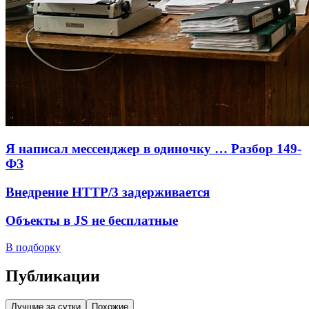
Я написал мессенджер в одиночку … Разбор 149-
ФЗ
Внедрение HTTP/3 задерживается
Объекты в JS не бесплатные
В подборку
Публикации
Лучшие за сутки
Похожие