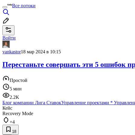
Все потоки
Войти
vankastor
18 мар 2024 в 10:15
Перестаньте совершать эти 5 ошибок пр
Простой
5 мин
2.2K
Блог компании Лига Ставок
Управление проектами
*
Управлен
Кейс
Recovery Mode
+4
18