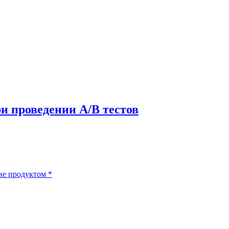
и проведении A/B тестов
ие продуктом
*