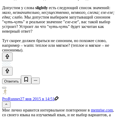
Допустим у слова
slightly
есть следующий список значений:
мало, незначительно, несущественно, немного, слегка; еле-еле;
едва; слабо
. Мы допустим выбираем запутыващий синоним
"
чуть-чуть
" и реальное значение "
еле-еле
", вас такой выбор
устроит? Устроит ли что "
чуть-чуть
" будет засчитан как
неверный ответ?
Тут скорее должен браться не синоним, но похожее слово,
например – warm: теплое или мягкое? (теплое и мягкое – не
синонимы).
Ответить
ProRunner
27 янв 2015 в 14:51
Мне лично нравится интервальное повторение в
memrise.com
,
со своего языка на изучаемый язык, и не выбор вариантов, а