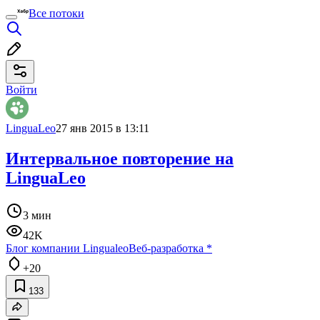
Все потоки
Войти
LinguaLeo
27 янв 2015 в 13:11
Интервальное повторение на
LinguaLeo
3 мин
42K
Блог компании Lingualeo
Веб-разработка
*
+20
133