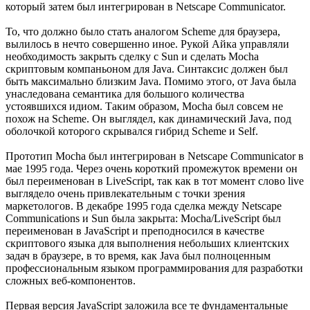
который затем был интегрирован в Netscape Communicator.
То, что должно было стать аналогом Scheme для браузера,
вылилось в нечто совершенно иное. Рукой Айка управляли
необходимость закрыть сделку с Sun и сделать Mocha
скриптовым компаньоном для Java. Синтаксис должен был
быть максимально близким Java. Помимо этого, от Java была
унаследована семантика для большого количества
устоявшихся идиом. Таким образом, Mocha был совсем не
похож на Scheme. Он выглядел, как динамический Java, под
оболочкой которого скрывался гибрид Scheme и Self.
Прототип Mocha был интегрирован в Netscape Communicator в
мае 1995 года. Через очень короткий промежуток времени он
был переименован в LiveScript, так как в тот момент слово live
выглядело очень привлекательным с точки зрения
маркетологов. В декабре 1995 года сделка между Netscape
Communications и Sun была закрыта: Mocha/LiveScript был
переименован в JavaScript и преподносился в качестве
скриптового языка для выполнения небольших клиентских
задач в браузере, в то время, как Java был полноценным
профессиональным языком программирования для разработки
сложных веб-компонентов.
Первая версия JavaScript заложила все те фундаментальные