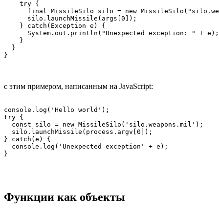
    try {

      final MissileSilo silo = new MissileSilo("silo.we
      silo.launchMissile(args[0]);

    } catch(Exception e) {

      System.out.println("Unexpected exception: " + e);

    }

  }

}
с этим примером, написанным на JavaScript:
console.log('Hello world');

try {

  const silo = new MissileSilo('silo.weapons.mil');

  silo.launchMissile(process.argv[0]);

} catch(e) {

  console.log('Unexpected exception' + e);

Функции как объекты