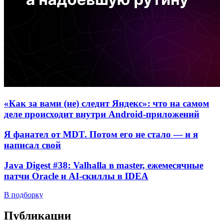
«Как за вами (не) следит Яндекс»: что на самом
деле происходит внутри Android-приложений
Я фанател от MDT. Потом его не стало — и я
написал свой
Java Digest #38: Valhalla в master, ежемесячные
патчи Oracle и AI-скиллы в IDEA
В подборку
Публикации