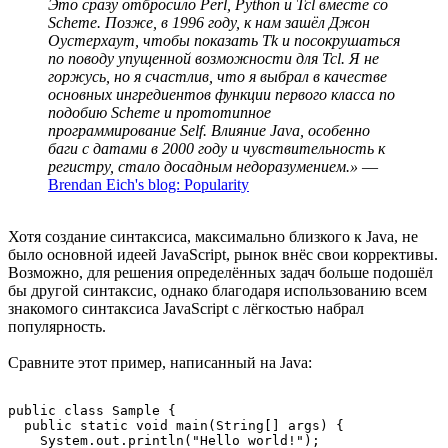
Это сразу отбросило Perl, Python и Tcl вместе со
Scheme. Позже, в 1996 году, к нам зашёл Джон
Оустерхаут, чтобы показать Tk и посокрушаться
по поводу упущенной возможности для Tcl. Я не
горжусь, но я счастлив, что я выбрал в качестве
основных ингредиентов функции первого класса по
подобию Scheme и прототипное
программирование Self. Влияние Java, особенно
баги с датами в 2000 году и чувствительность к
регистру, стало досадным недоразумением.»
—
Brendan Eich's blog: Popularity
Хотя создание синтаксиса, максимально близкого к Java, не
было основной идеей JavaScript, рынок внёс свои коррективы.
Возможно, для решения определённых задач больше подошёл
бы другой синтаксис, однако благодаря использованию всем
знакомого синтаксиса JavaScript с лёгкостью набрал
популярность.
Сравните этот пример, написанный на Java:
public class Sample {

  public static void main(String[] args) {

    System.out.println("Hello world!");
