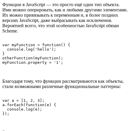
Функции в JavaScript — это просто ещё один тип объекта.
Ими можно оперировать, как и любыми другими элементами.
Их можно привязывать к переменным и, в более поздних
версиях JavaScript, даже выбрасывать как исключения.
Вероятней всего, что этой особенностью JavaScript обязан
Scheme.
var myFunction = function() {

  console.log('hello');

}

otherFunction(myFunction);

myFunction.property = '1';
Благодаря тому, что функции рассматриваются как объекты,
стали возможными различные функциональные паттерны:
var a = [1, 2, 3];

a.forEach(function(e) {

  console.log(e);

});