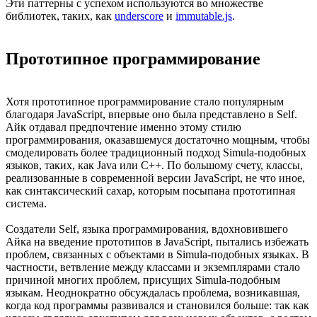
Эти паттерны с успехом используются во множестве
библиотек, таких, как
underscore
и
immutable.js
.
Прототипное программирование
Хотя прототипное программирование стало популярным
благодаря JavaScript, впервые оно была представлено в Self.
Айк отдавал предпочтение именно этому стилю
программирования, оказавшемуся достаточно мощным, чтобы
смоделировать более традиционный подход Simula-подобных
языков, таких, как Java или C++. По большому счету, классы,
реализованные в современной версии JavaScript, не что иное,
как синтаксический сахар, которым посыпана прототипная
система.
Создатели Self, языка программирования, вдохновившего
Айка на введение прототипов в JavaScript, пытались избежать
проблем, связанных с объектами в Simula-подобных языках. В
частности, ветвление между классами и экземплярами стало
причиной многих проблем, присущих Simula-подобным
языкам. Неоднократно обсуждалась проблема, возникавшая,
когда код программы развивался и становился больше: так как