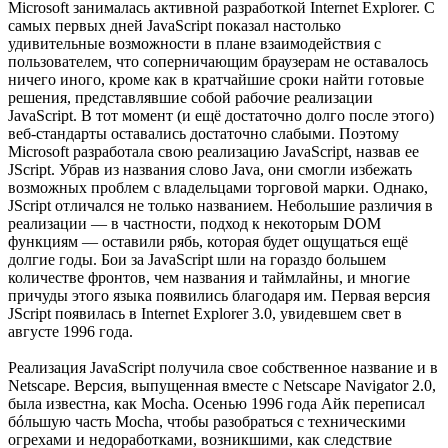
Microsoft занималась активной разработкой Internet Explorer. С
самых первых дней JavaScript показал настолько
удивительные возможности в плане взаимодействия с
пользователем, что соперничающим браузерам не оставалось
ничего иного, кроме как в кратчайшие сроки найти готовые
решения, представлявшие собой рабочие реализации
JavaScript. В тот момент (и ещё достаточно долго после этого)
веб-стандарты оставались достаточно слабыми. Поэтому
Microsoft разработала свою реализацию JavaScript, назвав ее
JScript. Убрав из названия слово Java, они смогли избежать
возможных проблем с владельцами торговой марки. Однако,
JScript отличался не только названием. Небольшие различия в
реализации — в частности, подход к некоторым DOM
функциям — оставили рябь, которая будет ощущаться ещё
долгие годы. Бои за JavaScript шли на гораздо большем
количестве фронтов, чем названия и таймлайны, и многие
причуды этого языка появились благодаря им. Первая версия
JScript появилась в Internet Explorer 3.0, увидевшем свет в
августе 1996 года.
Реализация JavaScript получила свое собственное название и в
Netscape. Версия, выпущенная вместе с Netscape Navigator 2.0,
была известна, как Mocha. Осенью 1996 года Айк переписал
бóльшую часть Mocha, чтобы разобраться с техническими
огрехами и недоработками, возникшими, как следствие