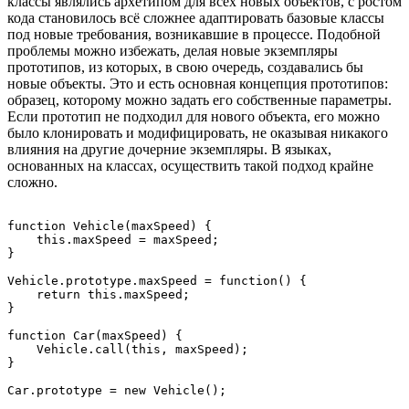
классы являлись архетипом для всех новых объектов, с ростом
кода становилось всё сложнее адаптировать базовые классы
под новые требования, возникавшие в процессе. Подобной
проблемы можно избежать, делая новые экземпляры
прототипов, из которых, в свою очередь, создавались бы
новые объекты. Это и есть основная концепция прототипов:
образец, которому можно задать его собственные параметры.
Если прототип не подходил для нового объекта, его можно
было клонировать и модифицировать, не оказывая никакого
влияния на другие дочерние экземпляры. В языках,
основанных на классах, осуществить такой подход крайне
сложно.
function Vehicle(maxSpeed) {

    this.maxSpeed = maxSpeed;

}

Vehicle.prototype.maxSpeed = function() {

    return this.maxSpeed;

}

function Car(maxSpeed) {

    Vehicle.call(this, maxSpeed);

}
