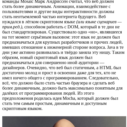
команды Mosaic Марк Андриссен считал, что веб должен
стать более динамичным. Анимации, взаимодействие с
пользователями и другие виды интерактивности должны
стать неотъемлемой частью интернета будущего. Веб
нуждался в лёгком скриптовом языке
(или языке сценариев —
прим.ред.)
, способном работать с DOM, который в те дни не
был стандартизирован. Существовало одно «но», являвшееся
на тот момент серьёзным вызовом: этот язык не должен был
предназначаться для крупных разработчиков и прочих людей,
имевших отношение к инженерной стороне вопроса. Java в те
дни уже активно развивалась и твёрдо заняла эту нишу. Таким
образом, новый скриптовый язык должен был
предназначаться для совершенно иной аудитории —
дизайнеров. Очевидно, что веб был статичным, а HTML был
достаточно молод и прост в освоении даже для тех, кто не
имел ничего общего с программированием. Следовательно,
всё, что должно было стать частью браузера и сделать веб
более динамичным, должно быть максимально понятным для
далёких от программирования людей. Из этого
предположения родилась идея Mocha, который должен был
стать тем самым простым, динамичным и доступным
скриптовым языком.