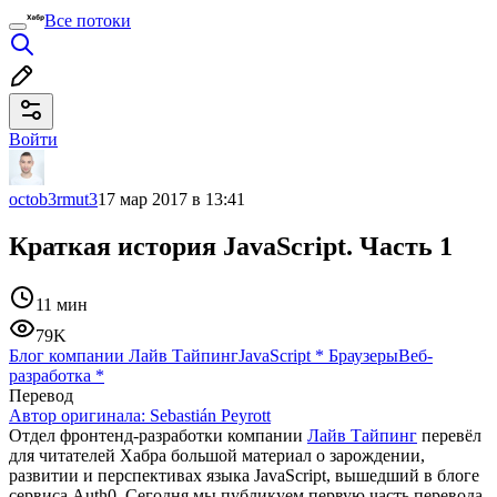
Все потоки
Войти
octob3rmut3
17 мар 2017 в 13:41
Краткая история JavaScript. Часть 1
11 мин
79K
Блог компании Лайв Тайпинг
JavaScript
*
Браузеры
Веб-
разработка
*
Перевод
Автор оригинала:
Sebastián Peyrott
Отдел фронтенд-разработки компании
Лайв Тайпинг
перевёл
для читателей Хабра большой материал о зарождении,
развитии и перспективах языка JavaScript, вышедший в блоге
сервиса Auth0. Сегодня мы публикуем первую часть перевода.