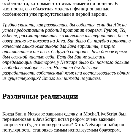
особенности, которыми этот язык знаменит и поныне. В
частности, его объектная модель и функциональные
особенности уже присутствовали в первой версии.
Трудно сказать, как развивались бы события, если бы Айк не
успел предоставить рабочий прототип вовремя. Python, Tcl,
Scheme, рассматривавшиеся в качестве альтернативы, были
совершенно не похожи на Java. Sun было бы трудно принять в
качестве языка-компаньона для Java варианты, в корне
отличавшиеся от него. С другой стороны, Java долгое время
был важной частью веба. Если бы Sun не являлись
определяющим фактором, у Netscape было бы намного больше
свободы в выборе языка. Но стала бы Netscape
разрабатывать собственный язык или воспользовалась одним
из существующих? Этого мы никогда не узнаем.
Различные реализации
Когда Sun и Netscape закрыли сделку, и Mocha/LiveScript был
переименован в JavaScript, встал ребром очень важный
вопрос: что будет с конкурентами? Хоть Netscape и набирал
популярность, становясь самым используемым браузером,