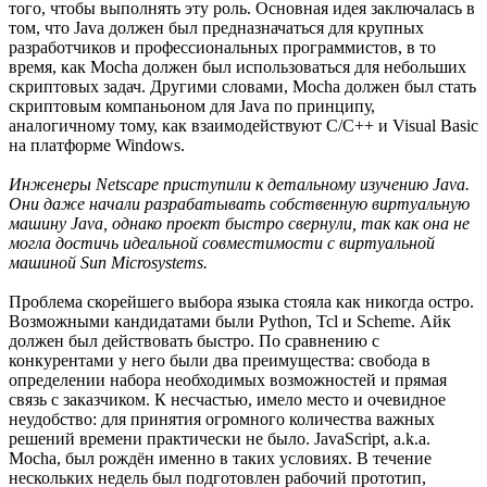
того, чтобы выполнять эту роль. Основная идея заключалась в
том, что Java должен был предназначаться для крупных
разработчиков и профессиональных программистов, в то
время, как Mocha должен был использоваться для небольших
скриптовых задач. Другими словами, Mocha должен был стать
скриптовым компаньоном для Java по принципу,
аналогичному тому, как взаимодействуют C/C++ и Visual Basic
на платформе Windows.
Инженеры Netscape приступили к детальному изучению Java.
Они даже начали разрабатывать собственную виртуальную
машину Java, однако проект быстро свернули, так как она не
могла достичь идеальной совместимости с виртуальной
машиной Sun Microsystems.
Проблема скорейшего выбора языка стояла как никогда остро.
Возможными кандидатами были Python, Tcl и Scheme. Айк
должен был действовать быстро. По сравнению с
конкурентами у него были два преимущества: свобода в
определении набора необходимых возможностей и прямая
связь с заказчиком. К несчастью, имело место и очевидное
неудобство: для принятия огромного количества важных
решений времени практически не было. JavaScript, a.k.a.
Mocha, был рождён именно в таких условиях. В течение
нескольких недель был подготовлен рабочий прототип,