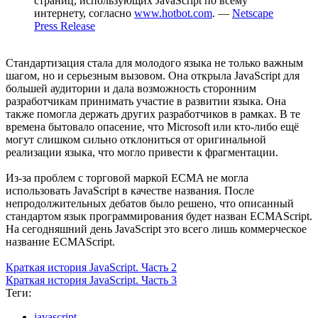
страниц, использующих JavaScript по всему
интернету, согласно
www.hotbot.com
. —
Netscape
Press Release
Стандартизация стала для молодого языка не только важным
шагом, но и серьезным вызовом. Она открыла JavaScript для
большей аудитории и дала возможность сторонним
разработчикам принимать участие в развитии языка. Она
также помогла держать других разработчиков в рамках. В те
времена бытовало опасение, что Microsoft или кто-либо ещё
могут слишком сильно отклониться от оригинальной
реализации языка, что могло привести к фрагментации.
Из-за проблем с торговой маркой ECMA не могла
использовать JavaScript в качестве названия. После
непродолжительных дебатов было решено, что описанный
стандартом язык программирования будет назван ECMAScript.
На сегодняшний день JavaScript это всего лишь коммерческое
название ECMAScript.
Краткая история JavaScript. Часть 2
Краткая история JavaScript. Часть 3
Теги:
javascript