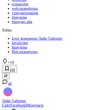
ecmascript
web-разработка
стандартизация
браузеры
брендан айк
Хабы:
Блог компании Лайв Тайпинг
JavaScript
Браузеры
Веб-разработка
+19
232
46
Лайв Тайпинг
Сайт
Facebook
ВКонтакте