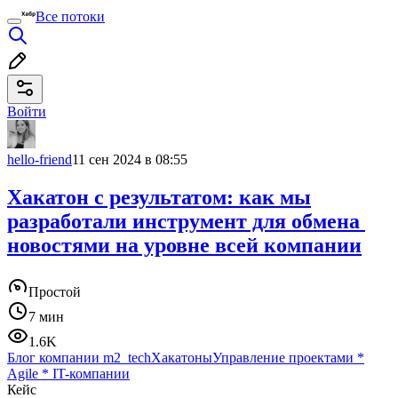
Все потоки
Войти
hello-friend
11 сен 2024 в 08:55
Хакатон с результатом: как мы
разработали инструмент для обмена
новостями на уровне всей компании
Простой
7 мин
1.6K
Блог компании m2_tech
Хакатоны
Управление проектами
*
Agile
*
IT-компании
Кейс