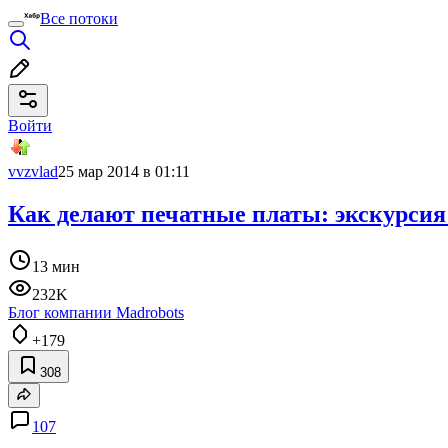
Все потоки
Войти
vvzvlad
25 мар 2014 в 01:11
Как делают печатные платы: экскурсия 
13 мин
232K
Блог компании Madrobots
+179
308
107