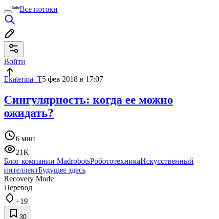
Все потоки
Войти
Ekaterina_T
5 фев 2018 в 17:07
Сингулярность: когда ее можно
ожидать?
6 мин
21K
Блог компании Madrobots
Робототехника
Искусственный
интеллект
Будущее здесь
Recovery Mode
Перевод
+19
30