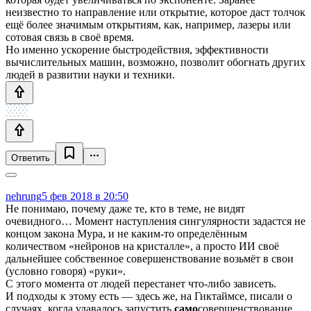
неизвестно то направление или открытие, которое даст толчок
ещё более значимым открытиям, как, например, лазеры или
сотовая связь в своё время.
Но именно ускорение быстродействия, эффективности
вычислительных машин, возможно, позволит обогнать других
людей в развитии науки и техники.
Ответить
nehrung
5 фев 2018 в 20:50
Не понимаю, почему даже те, кто в теме, не видят
очевидного… Момент наступления сингулярности задастся не
концом закона Мура, и не каким-то определённым
количеством «нейронов на кристалле», а просто ИИ своё
дальнейшее собственное совершенствование возьмёт в свои
(условно говоря) «руки».
С этого момента от людей перестанет что-либо зависеть.
И подходы к этому есть — здесь же, на Гиктаймсе, писали о
случаях, когда удавалось запустить
само
совершенствование