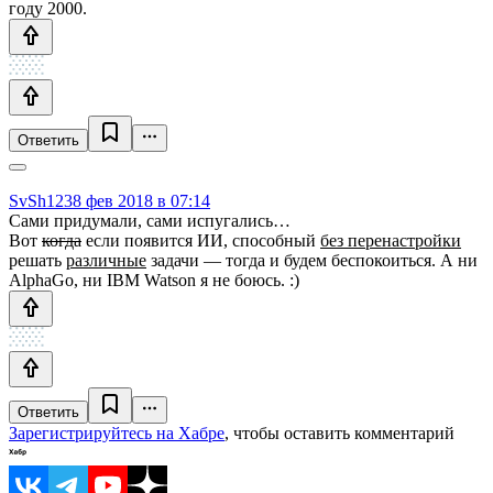
году 2000.
Ответить
SvSh123
8 фев 2018 в 07:14
Сами придумали, сами испугались…
Вот
когда
если появится ИИ, способный
без перенастройки
решать
различные
задачи — тогда и будем беспокоиться. А ни
AlphaGo, ни IBM Watson я не боюсь. :)
Ответить
Зарегистрируйтесь на Хабре
, чтобы оставить комментарий