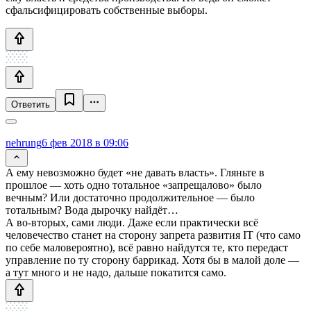
сфальсифицировать собственные выборы.
Ответить
nehrung
6 фев 2018 в 09:06
А ему невозможно будет «не давать власть». Гляньте в
прошлое — хоть одно тотальное «запрещалово» было
вечным? Или достаточно продолжительное — было
тотальным? Вода дырочку найдёт…
А во-вторых, сами люди. Даже если практически всё
человечество станет на сторону запрета развития IT (что само
по себе маловероятно), всё равно найдутся те, кто передаст
управление по ту сторону баррикад. Хотя бы в малой доле —
а тут много и не надо, дальше покатится само.