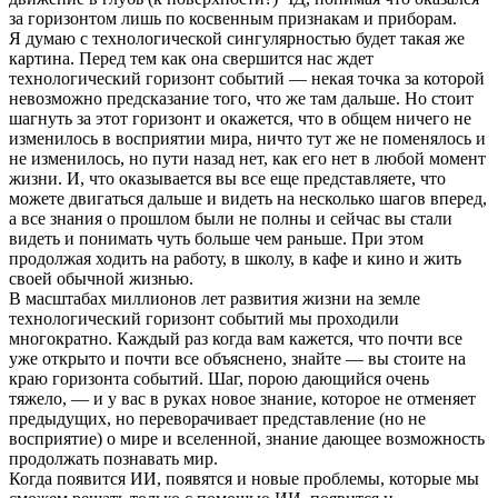
за горизонтом лишь по косвенным признакам и приборам.
Я думаю с технологической сингулярностью будет такая же
картина. Перед тем как она свершится нас ждет
технологический горизонт событий — некая точка за которой
невозможно предсказание того, что же там дальше. Но стоит
шагнуть за этот горизонт и окажется, что в общем ничего не
изменилось в восприятии мира, ничто тут же не поменялось и
не изменилось, но пути назад нет, как его нет в любой момент
жизни. И, что оказывается вы все еще представляете, что
можете двигаться дальше и видеть на несколько шагов вперед,
а все знания о прошлом были не полны и сейчас вы стали
видеть и понимать чуть больше чем раньше. При этом
продолжая ходить на работу, в школу, в кафе и кино и жить
своей обычной жизнью.
В масштабах миллионов лет развития жизни на земле
технологический горизонт событий мы проходили
многократно. Каждый раз когда вам кажется, что почти все
уже открыто и почти все объяснено, знайте — вы стоите на
краю горизонта событий. Шаг, порою дающийся очень
тяжело, — и у вас в руках новое знание, которое не отменяет
предыдущих, но переворачивает представление (но не
восприятие) о мире и вселенной, знание дающее возможность
продолжать познавать мир.
Когда появится ИИ, появятся и новые проблемы, которые мы