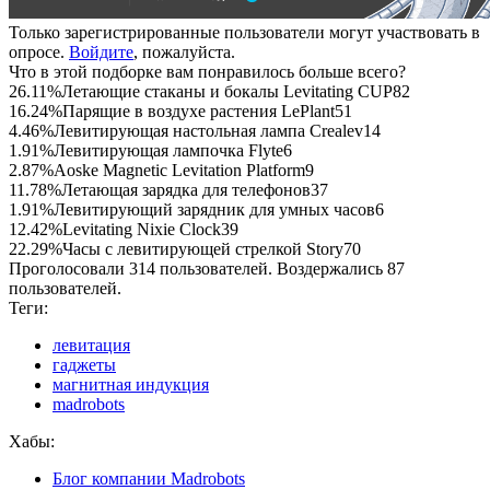
Только зарегистрированные пользователи могут участвовать в
опросе.
Войдите
, пожалуйста.
Что в этой подборке вам понравилось больше всего?
26.11%
Летающие стаканы и бокалы Levitating CUP
82
16.24%
Парящие в воздухе растения LePlant
51
4.46%
Левитирующая настольная лампа Crealev
14
1.91%
Левитирующая лампочка Flyte
6
2.87%
Aoske Magnetic Levitation Platform
9
11.78%
Летающая зарядка для телефонов
37
1.91%
Левитирующий зарядник для умных часов
6
12.42%
Levitating Nixie Clock
39
22.29%
Часы с левитирующей стрелкой Story
70
Проголосовали 314 пользователей. Воздержались 87
пользователей.
Теги:
левитация
гаджеты
магнитная индукция
madrobots
Хабы:
Блог компании Madrobots