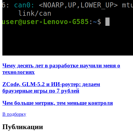
Чему десять лет в разработке научили меня о
технологиях
ZCode, GLM-5.2 и ИИ-роутер: делаем
браузерные игры по 7 рублей
Чем больше метрик, тем меньше контроля
В подборку
Публикации