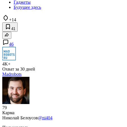
Гаджеты
Будущее здесь
+14
41
46
4K+
Охват за 30 дней
Madrobots
79
Карма
Николай Белоусов
@ni404