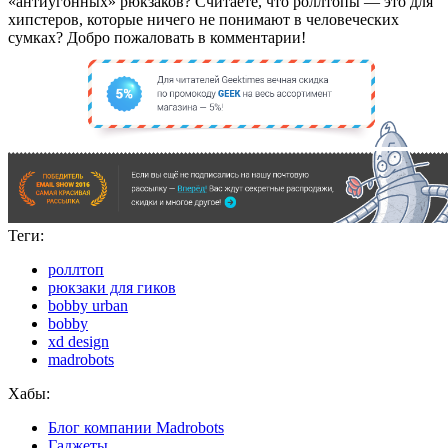
«антиугонных» рюкзаков? Считаете, что роллтопы — это для
хипстеров, которые ничего не понимают в человеческих
сумках? Добро пожаловать в комментарии!
Теги:
роллтоп
рюкзаки для гиков
bobby urban
bobby
xd design
madrobots
Хабы:
Блог компании Madrobots
Гаджеты