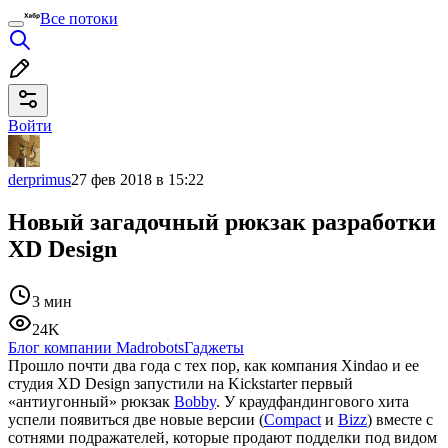
Все потоки
Войти
derprimus
27 фев 2018 в 15:22
Новый загадочный рюкзак разработки
XD Design
3 мин
24K
Блог компании Madrobots
Гаджеты
Прошло почти два года с тех пор, как компания Xindao и ее
студия XD Design запустили на Kickstarter первый
«антиугонный» рюкзак
Bobby
. У краудфандингового хита
успели появиться две новые версии (
Compact
и
Bizz
) вместе с
сотнями подражателей, которые продают подделки под видом