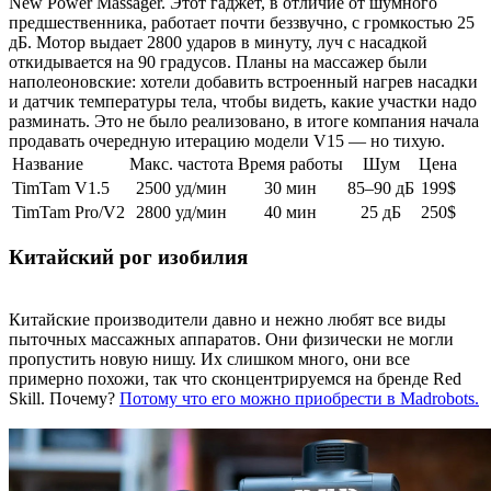
New Power Massager. Этот гаджет, в отличие от шумного
предшественника, работает почти беззвучно, с громкостью 25
дБ. Мотор выдает 2800 ударов в минуту, луч с насадкой
откидывается на 90 градусов. Планы на массажер были
наполеоновские: хотели добавить встроенный нагрев насадки
и датчик температуры тела, чтобы видеть, какие участки надо
разминать. Это не было реализовано, в итоге компания начала
продавать очередную итерацию модели V15 — но тихую.
Название
Макс. частота
Время работы
Шум
Цена
TimTam V1.5
2500 уд/мин
30 мин
85–90 дБ
199$
TimTam Pro/V2
2800 уд/мин
40 мин
25 дБ
250$
Китайский рог изобилия
Китайские производители давно и нежно любят все виды
пыточных массажных аппаратов. Они физически не могли
пропустить новую нишу. Их слишком много, они все
примерно похожи, так что сконцентрируемся на бренде Red
Skill. Почему?
Потому что его можно приобрести в Madrobots.