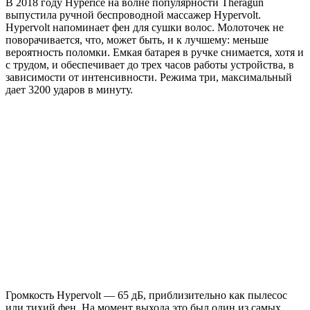
В 2018 году Hyperice на волне популярности Theragun
выпустила ручной беспроводной массажер Hypervolt.
Hypervolt напоминает фен для сушки волос. Молоточек не
поворачивается, что, может быть, и к лучшему: меньше
вероятность поломки. Емкая батарея в ручке снимается, хотя и
с трудом, и обеспечивает до трех часов работы устройства, в
зависимости от интенсивности. Режима три, максимальный
дает 3200 ударов в минуту.
Громкость Hypervolt — 65 дБ, приблизительно как пылесос
или тихий фен. На момент выхода это был один из самых