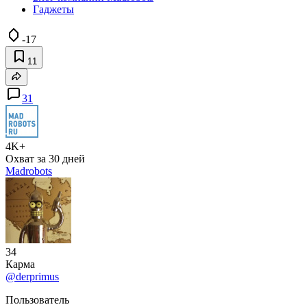
Гаджеты
-17
11
31
4K+
Охват за 30 дней
Madrobots
34
Карма
@derprimus
Пользователь