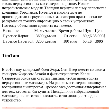
тихих перкуссионных массажеров на рынке. Новые
потребительские модели Theragun вернули пальму первенства
компании Уэрсланда. Hyperice и многие другие
производители перкуссионных массажеров практически не
раскрывают точную информацию о своих устройствах.
Поэтому объективно сравнить их тяжело.
Название
Макс. частота
Время работы
Шум
Цена
Hyperice Raptor
3600 уд/мин
От сети
80 дБ
35 000$
Hyperice Hypervolt
3200 уд/мин
180 мин
65 дБ
399$
TimTam
В 2016 году канадский боец Жорж Сен-Пьер вместе со своим
тренером Фирасом Захаби и физиотерапевтом Келли
Старретом основали стартап TimTam, чтобы производить
перкуссионные массажеры. На рынке массажеров новинку
восприняли с интересом. Требовалась достойная альтернатива
для тех, кто хотел бы купить Theragun или вибрационный
массажер, но не готов выложить сотни долларов за одно
устройство.