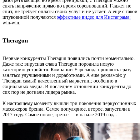
разогреть мышцы во время тренировки; с Theragun можно
снять напряжение прямо во время соревнований. Гаджет не
спит, не требует оплаты своих услуг и не устает. А еще с такой
штуковиной получаются
эффектные видео для Инстаграма:
win-win.
Theragun
Первые конкуренты Theragun появились почти моментально.
Даже так: вирусная слава Theragun породила новую
категорию устройств. Компании Уэрсланда пришлось сразу
заняться улучшениями и доработками. А еще рекламой: у
Theragun самый качественный маркетинг, особенно в
социальных медиа. В последнем отношении конкуренты до
сих пор не догнали лидера рынка.
К настоящему моменту вышли три поколения перкуссионных
массажеров бренда. Самое популярное, второе, запустили в
2017 году. Самое новое, третье — в начале 2019 года.