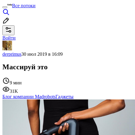
Все потоки
Войти
derprimus
30 июл 2019 в 16:09
Массируй это
9 мин
31K
Блог компании Madrobots
Гаджеты