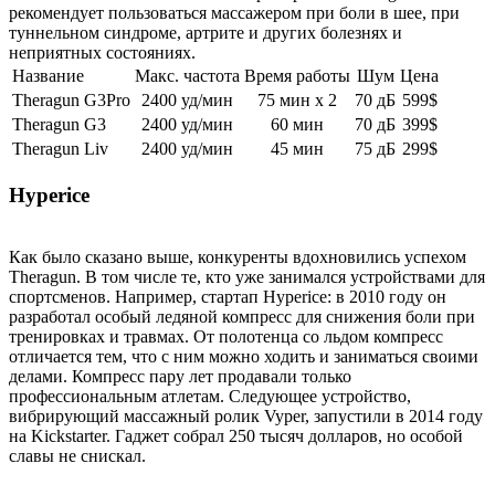
рекомендует пользоваться массажером при боли в шее, при
туннельном синдроме, артрите и других болезнях и
неприятных состояниях.
Название
Макс. частота
Время работы
Шум
Цена
Theragun G3Pro
2400 уд/мин
75 мин x 2
70 дБ
599$
Theragun G3
2400 уд/мин
60 мин
70 дБ
399$
Theragun Liv
2400 уд/мин
45 мин
75 дБ
299$
Hyperice
Как было сказано выше, конкуренты вдохновились успехом
Theragun. В том числе те, кто уже занимался устройствами для
спортсменов. Например, стартап Hyperice: в 2010 году он
разработал особый ледяной компресс для снижения боли при
тренировках и травмах. От полотенца со льдом компресс
отличается тем, что с ним можно ходить и заниматься своими
делами. Компресс пару лет продавали только
профессиональным атлетам. Следующее устройство,
вибрирующий массажный ролик Vyper, запустили в 2014 году
на Kickstarter. Гаджет собрал 250 тысяч долларов, но особой
славы не снискал.