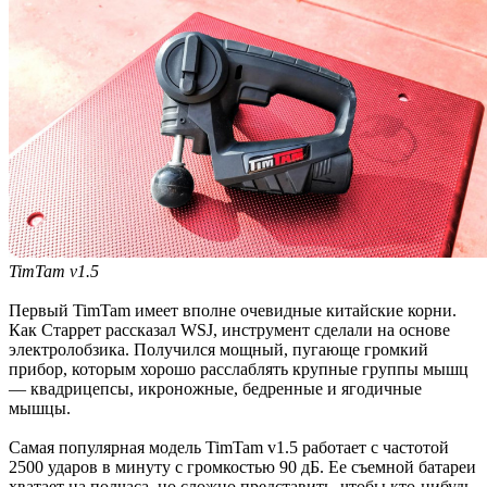
TimTam v1.5
Первый TimTam имеет вполне очевидные китайские корни.
Как Старрет рассказал WSJ, инструмент сделали на основе
электролобзика. Получился мощный, пугающе громкий
прибор, которым хорошо расслаблять крупные группы мышц
— квадрицепсы, икроножные, бедренные и ягодичные
мышцы.
Самая популярная модель TimTam v1.5 работает с частотой
2500 ударов в минуту с громкостью 90 дБ. Ее съемной батареи
хватает на полчаса, но сложно представить, чтобы кто-нибудь