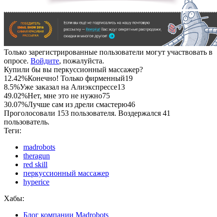
Только зарегистрированные пользователи могут участвовать в
опросе.
Войдите
, пожалуйста.
Купили бы вы перкуссионный массажер?
12.42%
Конечно! Только фирменный
19
8.5%
Уже заказал на Алиэкспрессе
13
49.02%
Нет, мне это не нужно
75
30.07%
Лучше сам из дрели смастерю
46
Проголосовали 153 пользователя. Воздержался 41
пользователь.
Теги:
madrobots
theragun
red skill
перкуссионный массажер
hyperice
Хабы:
Блог компании Madrobots