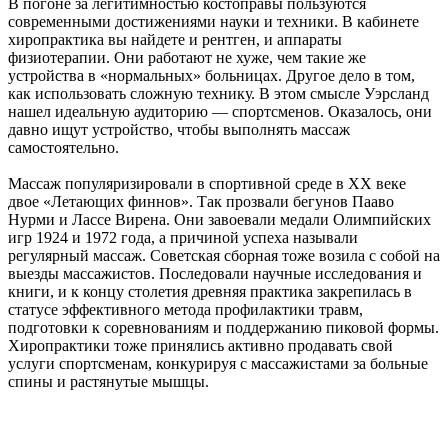
В погоне за легитимностью костоправы пользуются
современными достижениями науки и техники. В кабинете
хиропрактика вы найдете и рентген, и аппараты
физиотерапии. Они работают не хуже, чем такие же
устройства в «нормальных» больницах. Другое дело в том,
как использовать сложную технику. В этом смысле Уэрсланд
нашел идеальную аудиторию — спортсменов. Оказалось, они
давно ищут устройство, чтобы выполнять массаж
самостоятельно.
Массаж популяризировали в спортивной среде в XX веке
двое «Летающих финнов». Так прозвали бегунов Пааво
Нурми и Лассе Вирена. Они завоевали медали Олимпийских
игр 1924 и 1972 года, а причиной успеха называли
регулярный массаж. Советская сборная тоже возила с собой на
выезды массажистов. Последовали научные исследования и
книги, и к концу столетия древняя практика закрепилась в
статусе эффективного метода профилактики травм,
подготовки к соревнованиям и поддержанию пиковой формы.
Хиропрактики тоже принялись активно продавать свой
услуги спортсменам, конкурируя с массажистами за больные
спины и растянутые мышцы.