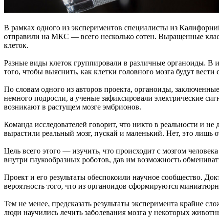
В рамках одного из экспериментов специалисты из Калифорни
отправили на МКС — всего несколько сотен. Выращенные класте
клеток.
Разные виды клеток группировали в различные органоиды. В 
того, чтобы выяснить, как клетки головного мозга будут вести 
По словам одного из авторов проекта, органоиды, заключенны
немного подросли, а ученые зафиксировали электрические сиг
возникают в растущем мозге эмбрионов.
Команда исследователей говорит, что никто в реальности и не 
вырастили реальный мозг, пускай и маленький. Нет, это лишь 
Цель всего этого — изучить, что происходит с мозгом челове
внутри паукообразных роботов, дав им возможность обмениват
Проект и его результаты обеспокоили научное сообщество. Докто
вероятность того, что из органоидов сформируются миниатюрны
Тем не менее, предсказать результаты эксперимента крайне сло
люди научились лечить заболевания мозга у некоторых животны