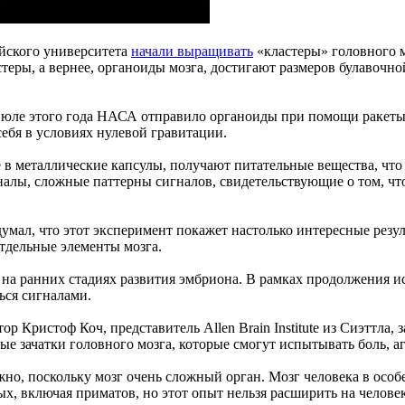
йского университета
начали выращивать
«кластеры» головного м
ры, а вернее, органоиды мозга, достигают размеров булавочной
июле этого года НАСА отправило органоиды при помощи ракеты
себя в условиях нулевой гравитации.
е в металлические капсулы, получают питательные вещества, чт
налы, сложные паттерны сигналов, свидетельствующие о том, что
думал, что этот эксперимент покажет настолько интересные резул
отдельные элементы мозга.
ка на ранних стадиях развития эмбриона. В рамках продолжения
ься сигналами.
р Кристоф Коч, представитель Allen Brain Institute из Сиэттла, 
е зачатки головного мозга, которые смогут испытывать боль, а
жно, поскольку мозг очень сложный орган. Мозг человека в особ
х, включая приматов, но этот опыт нельзя расширить на челове