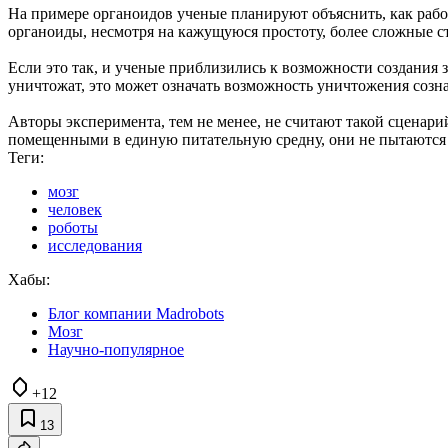
На примере органоидов ученые планируют объяснить, как работ
органоиды, несмотря на кажущуюся простоту, более сложные ст
Если это так, и ученые приблизились к возможности создания з
уничтожат, это может означать возможность уничтожения созна
Авторы эксперимента, тем не менее, не считают такой сценари
помещенными в единую питательную средну, они не пытаются о
Теги:
мозг
человек
роботы
исследования
Хабы:
Блог компании Madrobots
Мозг
Научно-популярное
+12
13