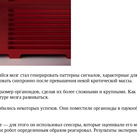
йся мозг стал генерировать паттерны сигналов, характерные д
вовать синхронно после превышения некой критической массы.
 размер органоидов, сделав их более сложными и крупными. Как
уре мозга развиваться.
 добились некоторых успехов. Они поместили органоиды в пауко
ене — для этого он использовал сенсоры, которые оценивали его 
 и робот определенным образом реагировал. Результаты экспери