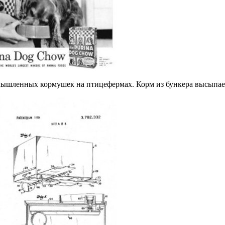
мышленных кормушек на птицефермах. Корм из бункера высыпаетс