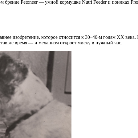
 бренде Petoneer — умной кормушке Nutri Feeder и поилках Fresc
нее изобретение, которое относится к 30–40-м годам XX века. 
ставьте время — и механизм откроет миску в нужный час.