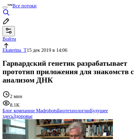
Все потоки
Войти
Ekaterina_T
15 дек 2019 в 14:06
Гарвардский генетик разрабатывает
прототип приложения для знакомств с
анализом ДНК
2 мин
8.1K
Блог компании Madrobots
Биотехнологии
Будущее
здесь
Здоровье