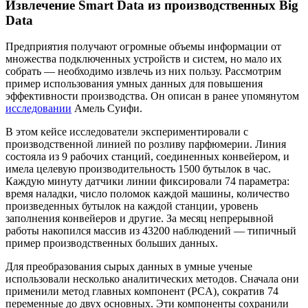
Извлечение Smart Data из производственных Big
Data
Предприятия получают огромные объемы информации от
множества подключенных устройств и систем, но мало их
собрать — необходимо извлечь из них пользу. Рассмотрим
пример использования умных данных для повышения
эффективности производства. Он описан в ранее упомянутом
исследовании
Амель Суифи.
В этом кейсе исследователи экспериментировали с
производственной линией по розливу парфюмерии. Линия
состояла из 9 рабочих станций, соединенных конвейером, и
имела целевую производительность 1500 бутылок в час.
Каждую минуту датчики линии фиксировали 74 параметра:
время наладки, число поломок каждой машины, количество
произведенных бутылок на каждой станции, уровень
заполнения конвейеров и другие. За месяц непрерывной
работы накопился массив из 43200 наблюдений — типичный
пример производственных больших данных.
Для преобразования сырых данных в умные ученые
использовали несколько аналитических методов. Сначала они
применили метод главных компонент (PCA), сократив 74
переменные до двух основных. Эти компоненты сохранили