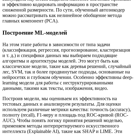
и эффективно кодировать информацию в пространстве
сниженной размерности. По сути, обученный автоэнкодер
можно рассматривать как нелинейное обобщение метода
главных компонент (PCA).
Построение ML-моделей
На этом этапе работы в зависимости от типа задачи
(классификация, регрессия, прогнозирование, кластеризация
и т. д.) и специфики данных мы выбираем подходящие
алгоритмы и архитектуры моделей. Это могут быть как
классические модели, такие как деревья решений, случайный
лес, SVM, так и более продвинутые подходы, основанные на
нейросетях и глубоком обучении. Особенно эффективны deep-
learning модели для работы с неструктурированными
данными, такими как тексты, изображения, видео.
Построив модели, мы оцениваем их эффективность на
тестовых данных и анализируем результаты. Для оценки
используем различные метрики качества: точность (accuracy),
полноту (recall), F1-меру и площадь под ROC-кривой (ROC-
AUC). Чтобы понять логику принятия решений моделью,
применяем методы интерпретируемого искусственного
интеллекта (Explainable AI), такие как SHAP и LIME. Эти