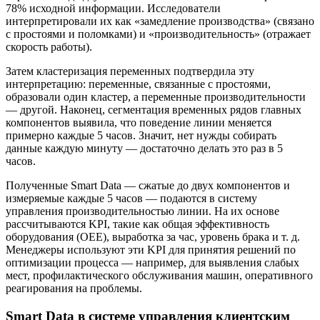
78% исходной информации. Исследователи
интерпретировали их как «замедление производства» (связано
с простоями и поломками) и «производительность» (отражает
скорость работы).
Затем кластеризация переменных подтвердила эту
интерпретацию: переменные, связанные с простоями,
образовали один кластер, а переменные производительности
— другой. Наконец, сегментация временных рядов главных
компонентов выявила, что поведение линии меняется
примерно каждые 5 часов. Значит, нет нужды собирать
данные каждую минуту — достаточно делать это раз в 5
часов.
Полученные Smart Data — сжатые до двух компонентов и
измеряемые каждые 5 часов — подаются в систему
управления производительностью линии. На их основе
рассчитываются KPI, такие как общая эффективность
оборудования (OEE), выработка за час, уровень брака и т. д.
Менеджеры используют эти KPI для принятия решений по
оптимизации процесса — например, для выявления слабых
мест, профилактического обслуживания машин, оперативного
реагирования на проблемы.
Smart Data в системе управления клиентским