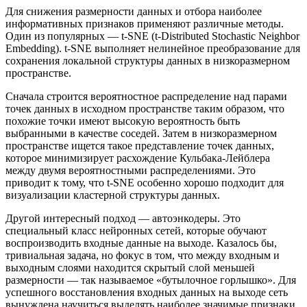
Для снижения размерности данных и отбора наиболее
информативных признаков применяют различные методы.
Один из популярных — t-SNE (t-Distributed Stochastic Neighbor
Embedding). t-SNE выполняет нелинейное преобразование для
сохранения локальной структуры данных в низкоразмерном
пространстве.
Сначала строится вероятностное распределение над парами
точек данных в исходном пространстве таким образом, что
похожие точки имеют высокую вероятность быть
выбранными в качестве соседей. Затем в низкоразмерном
пространстве ищется такое представление точек данных,
которое минимизирует расхождение Кульбака-Лейблера
между двумя вероятностными распределениями. Это
приводит к тому, что t-SNE особенно хорошо подходит для
визуализации кластерной структуры данных.
Другой интересный подход — автоэнкодеры. Это
специальный класс нейронных сетей, которые обучают
воспроизводить входные данные на выходе. Казалось бы,
тривиальная задача, но фокус в том, что между входным и
выходным слоями находится скрытый слой меньшей
размерности — так называемое «бутылочное горлышко». Для
успешного восстановления входных данных на выходе сеть
вынуждена научиться выделять наиболее значимые признаки