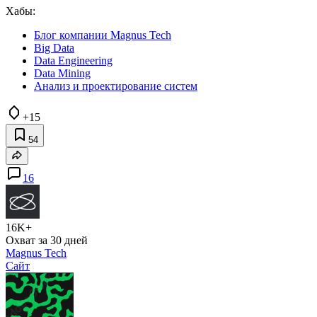
Хабы:
Блог компании Magnus Tech
Big Data
Data Engineering
Data Mining
Анализ и проектирование систем
+15
54
16
16K+
Охват за 30 дней
Magnus Tech
Сайт