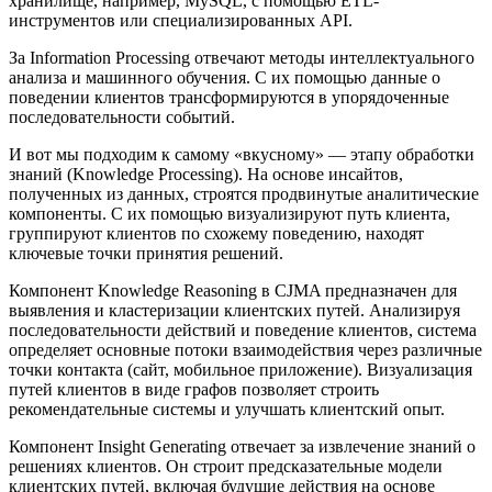
хранилище, например, MySQL, с помощью ETL-
инструментов или специализированных API.
За Information Processing отвечают методы интеллектуального
анализа и машинного обучения. С их помощью данные о
поведении клиентов трансформируются в упорядоченные
последовательности событий.
И вот мы подходим к самому «вкусному» — этапу обработки
знаний (Knowledge Processing). На основе инсайтов,
полученных из данных, строятся продвинутые аналитические
компоненты. С их помощью визуализируют путь клиента,
группируют клиентов по схожему поведению, находят
ключевые точки принятия решений.
Компонент Knowledge Reasoning в CJMA предназначен для
выявления и кластеризации клиентских путей. Анализируя
последовательности действий и поведение клиентов, система
определяет основные потоки взаимодействия через различные
точки контакта (сайт, мобильное приложение). Визуализация
путей клиентов в виде графов позволяет строить
рекомендательные системы и улучшать клиентский опыт.
Компонент Insight Generating отвечает за извлечение знаний о
решениях клиентов. Он строит предсказательные модели
клиентских путей, включая будущие действия на основе