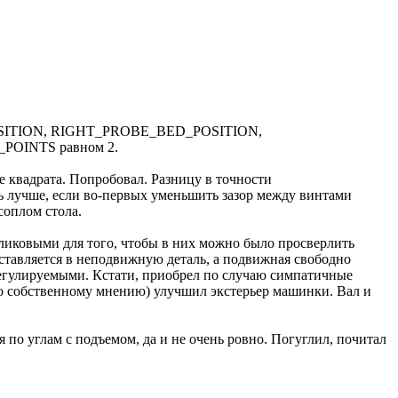
ED_POSITION, RIGHT_PROBE_BED_POSITION,
OINTS равном 2.
квадрата. Попробовал. Разницу в точности
ть лучше, если во-первых уменьшить зазор между винтами
соплом стола.
еликовыми для того, чтобы в них можно было просверлить
вставляется в неподвижную деталь, а подвижная свободно
 регулируемыми. Кстати, приобрел по случаю симпатичные
(по собственному мнению) улучшил экстерьер машинки. Вал и
 по углам с подъемом, да и не очень ровно. Погуглил, почитал