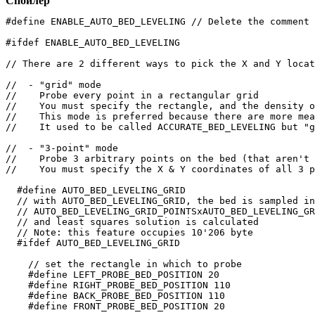
Спойлер
#define ENABLE_AUTO_BED_LEVELING // Delete the comment 
#ifdef ENABLE_AUTO_BED_LEVELING

// There are 2 different ways to pick the X and Y locat
//  - "grid" mode

//    Probe every point in a rectangular grid

//    You must specify the rectangle, and the density o
//    This mode is preferred because there are more mea
//    It used to be called ACCURATE_BED_LEVELING but "g
//  - "3-point" mode

//    Probe 3 arbitrary points on the bed (that aren't 
//    You must specify the X & Y coordinates of all 3 p
  #define AUTO_BED_LEVELING_GRID

  // with AUTO_BED_LEVELING_GRID, the bed is sampled in
  // AUTO_BED_LEVELING_GRID_POINTSxAUTO_BED_LEVELING_GR
  // and least squares solution is calculated

  // Note: this feature occupies 10'206 byte

  #ifdef AUTO_BED_LEVELING_GRID

    // set the rectangle in which to probe

    #define LEFT_PROBE_BED_POSITION 20

    #define RIGHT_PROBE_BED_POSITION 110

    #define BACK_PROBE_BED_POSITION 110

    #define FRONT_PROBE_BED_POSITION 20
