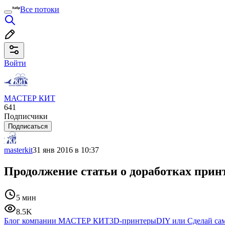
Все потоки
Войти
МАСТЕР КИТ
641
Подписчики
Подписаться
masterkit
31 янв 2016 в 10:37
Продолжение статьи о доработках прин
5 мин
8.5K
Блог компании МАСТЕР КИТ
3D-принтеры
DIY или Сделай са