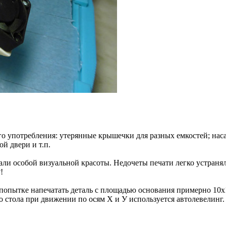
го употребления: утерянные крышечки для разных емкостей; нас
й двери и т.п.
али особой визуальной красоты. Недочеты печати легко устранял
!
опытке напечатать деталь с площадью основания примерно 10х1
о стола при движении по осям X и У используется автолевелинг. 