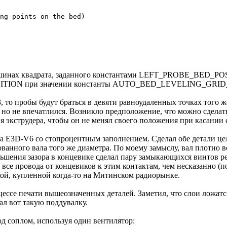
ng points on the bed)

 в вершинах квадрата, заданного константами LEFT_PROBE_B
ON при значении константы AUTO_BED_LEVELING_GRID_P
робы будут браться в девяти равноудаленных точках того же 
, но не впечатлился. Возникло предположение, что можно сдела
я экструдера, чтобы он не менял своего положения при касании 
ера E3D-V6 со стопроцентным заполнением. Сделал обе детали ц
ованного вала того же диаметра. По моему замыслу, вал плотно 
меньшения зазора в концевике сделал пару замыкающихся винтов
 все провода от концевиков к этим контактам, чем несказанно 
кой, купленной когда-то на Митинском радиорынке.
ессе печати вышеозначенных деталей. Заметил, что слои ложатся
ал вот такую поддувалку.
д соплом, используя один вентилятор: