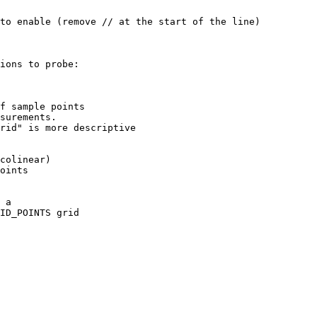
to enable (remove // at the start of the line)

ions to probe:

f sample points

surements.

rid" is more descriptive

colinear)

oints

 a

ID_POINTS grid
