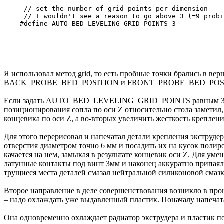
     // set the number of grid points per dimension

     // I wouldn't see a reason to go above 3 (=9 probi
Я использовал метод grid, то есть пробные точки брались
BACK_PROBE_BED_POSITION и FRONT_PROBE_BED_POSITI
Если задать AUTO_BED_LEVELING_GRID_POINTS равным 3, то п
позиционирования сопла по оси Z относительно стола заметил
концевика по оси Z, а во-вторых увеличить жесткость креплени
Для этого перерисовал и напечатал детали крепления экструд
отверстия диаметром точно 6 мм и посадить их на кусок полир
качается на нем, замыкая в результате концевик оси Z. Для у
латунные контакты под винт 3мм и наконец аккуратно припаял
трущиеся места деталей смазал нейтральной силиконовой смаз
Второе направление в деле совершенствования возникло в проц
– надо охлаждать уже выдавленный пластик. Поначалу напечат
Она одновременно охлаждает радиатор экструдера и пластик по