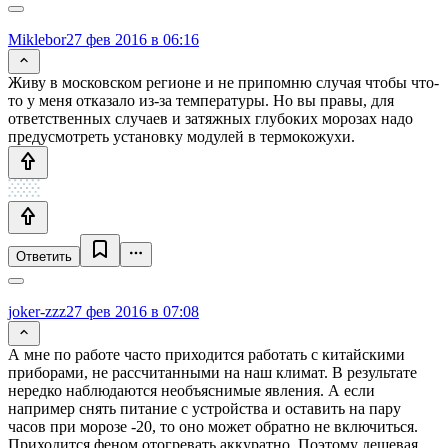
Miklebor
27 фев 2016 в 06:16
Живу в московском регионе и не припомню случая чтобы что-
то у меня отказало из-за температуры. Но вы правы, для
ответственных случаев и затяжных глубоких морозах надо
предусмотреть установку модулей в термокожухи.
Ответить
joker-zzz
27 фев 2016 в 07:08
А мне по работе часто приходится работать с китайскими
приборами, не рассчитанными на наш климат. В результате
нередко наблюдаются необъяснимые явления. А если
например снять питание с устройства и оставить на пару
часов при морозе -20, то оно может обратно не включиться.
Приходится феном отогревать аккуратно. Поэтому дешевая