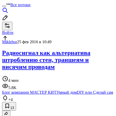
Все потоки
Войти
Miklebor
25 фев 2016 в 10:49
Радиосигнал как альтернатива
штроблению стен, траншеям и
висячим проводам
4 мин
5.8K
Блог компании МАСТЕР КИТ
Умный дом
DIY или Сделай сам
+4
13