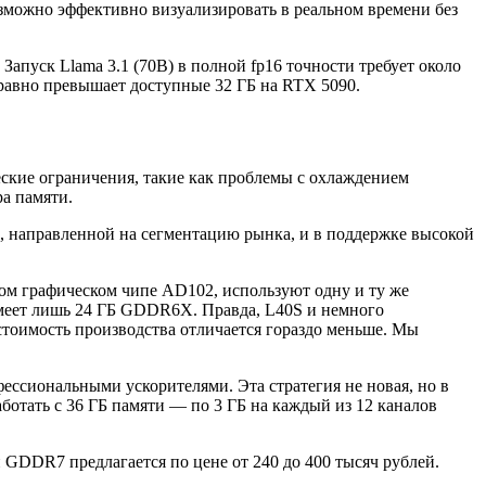
зможно эффективно визуализировать в реальном времени без
пуск Llama 3.1 (70B) в полной fp16 точности требует около
равно превышает доступные 32 ГБ на RTX 5090.
еские ограничения, такие как проблемы с охлаждением
а памяти.
, направленной на сегментацию рынка, и в поддержке высокой
ом графическом чипе AD102, используют одну и ту же
имеет лишь 24 ГБ GDDR6X. Правда, L40S и немного
естоимость производства отличается гораздо меньше. Мы
ессиональными ускорителями. Эта стратегия не новая, но в
ботать с 36 ГБ памяти — по 3 ГБ на каждый из 12 каналов
 GDDR7 предлагается по цене от 240 до 400 тысяч рублей.