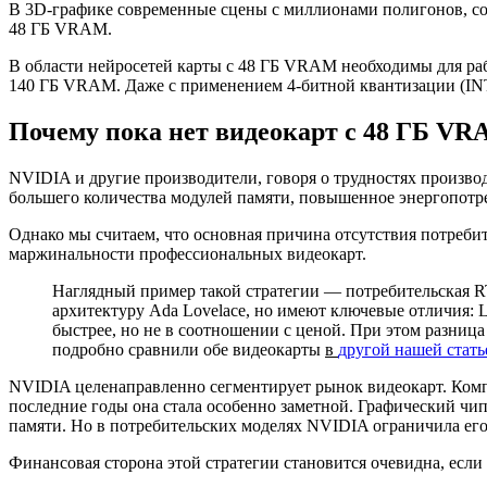
В 3D-графике современные сцены с миллионами полигонов, со
48 ГБ VRAM.
В области нейросетей карты с 48 ГБ VRAM необходимы для раб
140 ГБ VRAM. Даже с применением 4-битной квантизации (INT
Почему пока нет видеокарт с 48 ГБ V
NVIDIA и другие производители, говоря о трудностях производ
большего количества модулей памяти, повышенное энергопотре
Однако мы считаем, что основная причина отсутствия потреби
маржинальности профессиональных видеокарт.
Наглядный пример такой стратегии — потребительская R
архитектуру Ada Lovelace, но имеют ключевые отличия:
быстрее, но не в соотношении с ценой. При этом разница
подробно сравнили обе видеокарты
в
другой нашей стать
NVIDIA целенаправленно сегментирует рынок видеокарт. Компа
последние годы она стала особенно заметной. Графический чип
памяти. Но в потребительских моделях NVIDIA ограничила его
Финансовая сторона этой стратегии становится очевидна, если