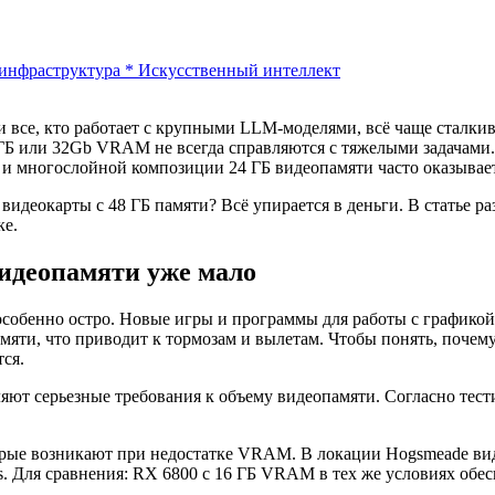
-инфраструктура
*
Искусственный интеллект
и все, кто работает с крупными LLM-моделями, всё чаще сталк
 ГБ или 32Gb VRAM не всегда справляются с тяжелыми задачами
 и многослойной композиции 24 ГБ видеопамяти часто оказывает
деокарты с 48 ГБ памяти? Всё упирается в деньги. В статье раз
ке.
идеопамяти уже мало
собенно остро. Новые игры и программы для работы с графикой 
амяти, что приводит к тормозам и вылетам. Чтобы понять, почем
тся.
т серьезные требования к объему видеопамяти. Согласно тести
орые возникают при недостатке VRAM. В локации Hogsmeade ви
fps. Для сравнения: RX 6800 с 16 ГБ VRAM в тех же условиях о