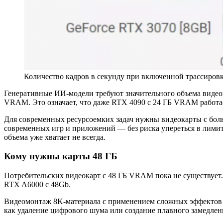
Количество кадров в секунду при включенной трассиров
Генеративные ИИ-модели требуют значительного объема видеопа
VRAM. Это означает, что даже RTX 4090 с 24 ГБ VRAM работае
Для современных ресурсоемких задач нужны видеокарты с бол
современных игр и приложений — без риска упереться в лими
объема уже хватает не всегда.
Кому нужны карты 48 ГБ
Потребительских видеокарт с 48 ГБ VRAM пока не существует
RTX A6000 с 48Gb.
Видеомонтаж 8K-материала с применением сложных эффектов и
как удаление цифрового шума или создание плавного замедлен