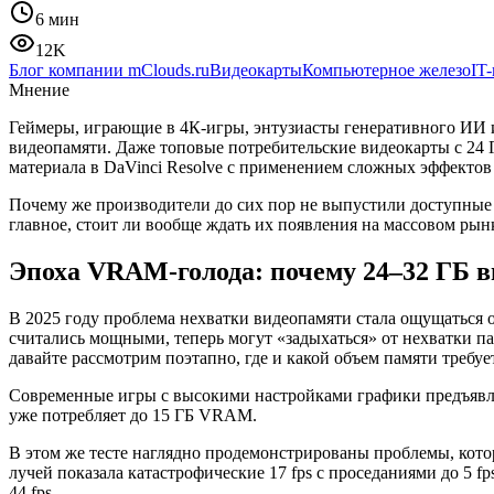
6 мин
12K
Блог компании mClouds.ru
Видеокарты
Компьютерное железо
IT
Мнение
Геймеры, играющие в 4К-игры, энтузиасты генеративного ИИ 
видеопамяти. Даже топовые потребительские видеокарты с 24
материала в DaVinci Resolve с применением сложных эффектов
Почему же производители до сих пор не выпустили доступные ви
главное, стоит ли вообще ждать их появления на массовом рын
Эпоха VRAM-голода: почему 24–32 ГБ в
В 2025 году проблема нехватки видеопамяти стала ощущаться о
считались мощными, теперь могут «задыхаться» от нехватки п
давайте рассмотрим поэтапно, где и какой объем памяти требуе
Современные игры с высокими настройками графики предъявляю
уже потребляет до 15 ГБ VRAM.
В этом же тесте наглядно продемонстрированы проблемы, кот
лучей показала катастрофические 17 fps с проседаниями до 5 
44 fps.