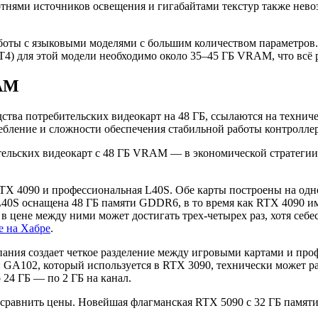
тнями источников освещения и гигабайтами текстур также нево
оты с языковыми моделями с большим количеством параметров. За
4) для этой модели необходимо около 35–45 ГБ VRAM, что всё 
RAM
ства потребительских видеокарт на 48 ГБ, ссылаются на технич
бление и сложности обеспечения стабильной работы контроллер
тельских видеокарт с 48 ГБ VRAM — в экономической стратегии
TX 4090 и профессиональная L40S. Обе карты построены на одн
 L40S оснащена 48 ГБ памяти GDDR6, в то время как RTX 4090 
 в цене между ними может достигать трех-четырех раз, хотя себ
е на Хабре
.
ния создает четкое разделение между игровыми картами и проф
 GA102, который используется в RTX 3090, технически может ра
 24 ГБ — по 2 ГБ на канал.
 сравнить цены. Новейшая флагманская RTX 5090 с 32 ГБ памяти