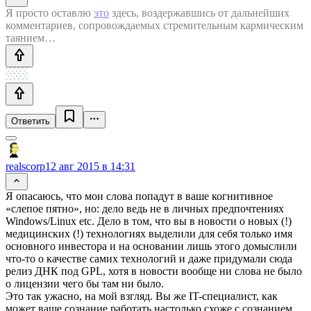
Я просто оставлю
это
здесь, воздержавшись от дальнейших
комментариев, сопровождаемых стремительным кармическим
таянием…
Ответить
realscorp
12 авг 2015 в 14:31
Я опасаюсь, что мои слова попадут в ваше когнитивное
«слепое пятно», но: дело ведь не в личных предпочтениях
Windows/Linux etc. Дело в том, что вы в новости о новых (!)
медицинских (!) технологиях выделили для себя только имя
основного инвестора и на основании лишь этого домыслили
что-то о качестве самих технологий и даже придумали сюда
релиз ДНК под GPL, хотя в новости вообще ни слова не было
о лицензии чего бы там ни было.
Это так ужасно, на мой взгляд. Вы же IT-специалист, как
может ваше сознание работать настолько схоже с сознанием