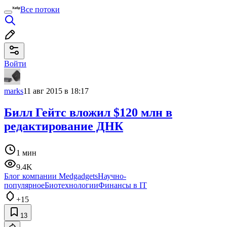
Все потоки
Войти
marks
11 авг 2015 в 18:17
Билл Гейтс вложил $120 млн в
редактирование ДНК
1 мин
9.4K
Блог компании Medgadgets
Научно-
популярное
Биотехнологии
Финансы в IT
+15
13