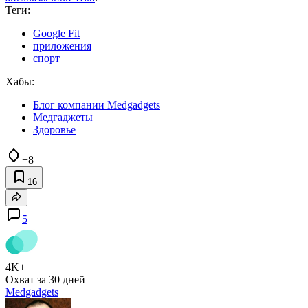
Теги:
Google Fit
приложения
спорт
Хабы:
Блог компании Medgadgets
Медгаджеты
Здоровье
+8
16
5
4K+
Охват за 30 дней
Medgadgets