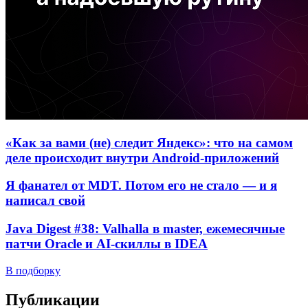
«Как за вами (не) следит Яндекс»: что на самом
деле происходит внутри Android-приложений
Я фанател от MDT. Потом его не стало — и я
написал свой
Java Digest #38: Valhalla в master, ежемесячные
патчи Oracle и AI-скиллы в IDEA
В подборку
Публикации