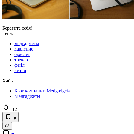
Берегите себя!
Теги:
медгаджеты
давление
браслет
трекер
фейл
китай
Хабы:
Блог компании Medgadgets
Медгаджеты
+12
15