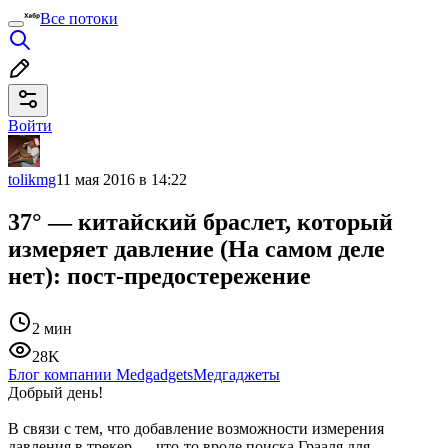
Все потоки
Войти
tolikmg
11 мая 2016 в 14:22
37° — китайский браслет, который
измеряет давление (На самом деле
нет): пост-предостережение
2 мин
28K
Блог компании Medgadgets
Медгаджеты
Добрый день!
В связи с тем, что добавление возможности измерения
давления в трекер — что-то вроде поиска Грааля для