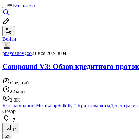
Все потоки
Войти
pnaydanovgoo
21 ноя 2024 в 04:11
Compound V3: Обзор кредитного прото
Средний
22 мин
2.3K
Блог компании MetaLamp
Solidity
*
Криптовалюты
Децентрализ
Обзор
+7
11