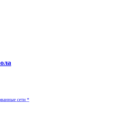
кола
ованные сети
*