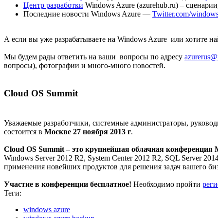
Центр разработки
Windows Azure (azurehub.ru) – сценари
Последние новости Windows Azure —
Twitter.com/window
А если вы уже разрабатываете на Windows Azure или хотите на
Мы будем рады ответить на ваши вопросы по адресу
azurerus@
вопросы), фотографии и много-много новостей.
Cloud OS Summit
Уважаемые разработчики, системные администраторы, руково
состоится в
Москве 27 ноября 2013 г
.
Cloud
OS
Summit
– это крупнейшая облачная конференция M
Windows Server 2012 R2, System Center 2012 R2, SQL Server 201
применения новейших продуктов для решения задач вашего биз
Участие в конференции бесплатное!
Необходимо пройти
рег
Теги:
windows azure