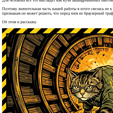
Для человека всё это выглядит как куча зашифрованных байто
Поэтому значительная часть нашей работы в итоге свелась не к
признакам он может решить, что перед ним не браузерный траф
Об этом и расскажу.