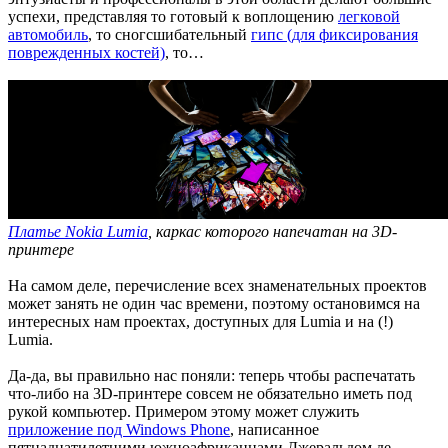
успехи, представляя то готовый к воплощению
легковой
автомобиль
, то сногсшибательный
гипс (для фиксирования
поврежденных костей)
, то…
Платье Nokia Lumia
, каркас которого напечатан на 3D-
принтере
На самом деле, перечисление всех знаменательных проектов
может занять не один час времени, поэтому остановимся на
интересных нам проектах, доступных для Lumia и на (!)
Lumia.
Да-да, вы правильно нас поняли: теперь чтобы распечатать
что-либо на 3D-принтере совсем не обязательно иметь под
рукой компьютер. Примером этому может служить
приложение под Windows Phone
, написанное
пятнадцатилетними южноафриканцами Джеральдом де