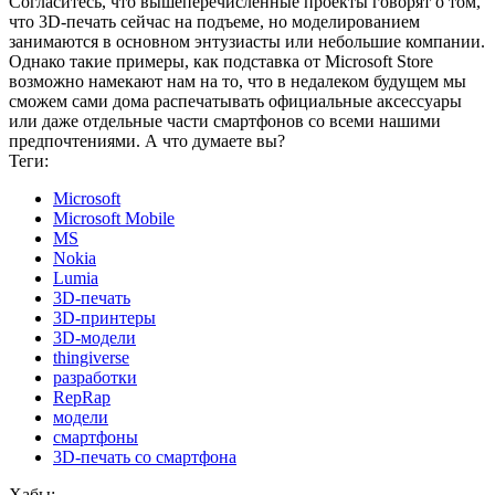
Согласитесь, что вышеперечисленные проекты говорят о том,
что 3D-печать сейчас на подъеме, но моделированием
занимаются в основном энтузиасты или небольшие компании.
Однако такие примеры, как подставка от Microsoft Store
возможно намекают нам на то, что в недалеком будущем мы
сможем сами дома распечатывать официальные аксессуары
или даже отдельные части смартфонов со всеми нашими
предпочтениями. А что думаете вы?
Теги:
Microsoft
Microsoft Mobile
MS
Nokia
Lumia
3D-печать
3D-принтеры
3D-модели
thingiverse
разработки
RepRap
модели
смартфоны
3D-печать со смартфона
Хабы: