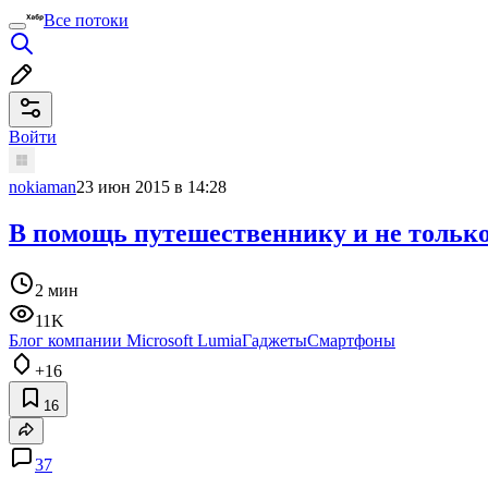
Все потоки
Войти
nokiaman
23 июн 2015 в 14:28
В помощь путешественнику и не только
2 мин
11K
Блог компании Microsoft Lumia
Гаджеты
Смартфоны
+16
16
37