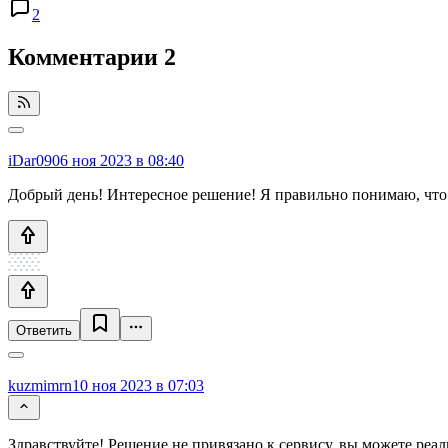
2
Комментарии
2
iDar090
6 ноя 2023 в 08:40
Добрый день! Интересное решение! Я правильно понимаю, что сд
Ответить
kuzmimrn
10 ноя 2023 в 07:03
Здравствуйте! Решение не привязано к сервису, вы можете реал