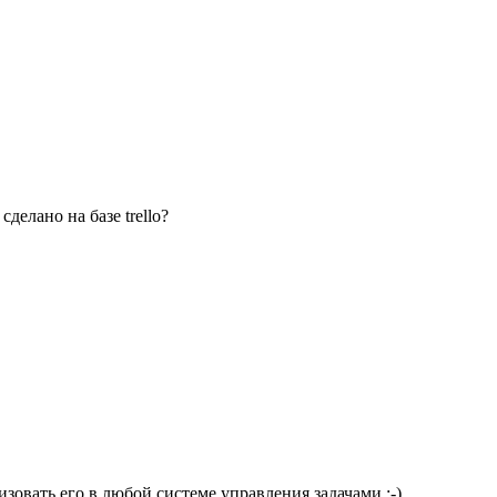
елано на базе trello?
изовать его в любой системе управления задачами :-)