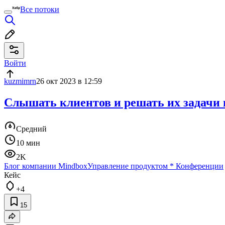
Все потоки
Войти
kuzmimrn
26 окт 2023 в 12:59
Слышать клиентов и решать их задачи 
Средний
10 мин
2K
Блог компании Mindbox
Управление продуктом
*
Конференции
Кейс
+4
15