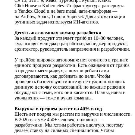
C# 13, .NET 9, React, TypeScript, Python, Kafka,
ClickHouse и Kubernetes. Инфраструктура развернута
в Yandex Cloud и на bare metal, дата-платформа —
на Airflow, Spark, Trino и Superset. Для автоматизации
рутинных задач используем ИИ-агентов.
Десять автономных команд разработки
За каждый продукт отвечает трайб из 10–30 человек,
куда входят менеджер разработки, менеджер продукта,
архитектор, руководитель направления и разработчики.
У трайбов широкая автономия: нет отлитого в граните
единого процесса разработки. Есть ожидания от трайба
в пределах месяца-двух, а внутри ребята сами
договариваются, как добежать до цели. Чтобы
проверить бизнесовую гипотезу, не нужно проходить
длинную цепочку согласований, но важные решения
обсуждают с теми, кого они касаются. Планы, найм и
увольнения — тоже в руках команды.
Выручка в среднем растет на 40% в год
Шесть лет подряд мы растем по выручке и численности.
В 2026 нас уже 450+ человек, половина —
разработчики. Мы хотим работать вдолгую, поэтому
делаем ставку на сильных специалистов. Чтобы