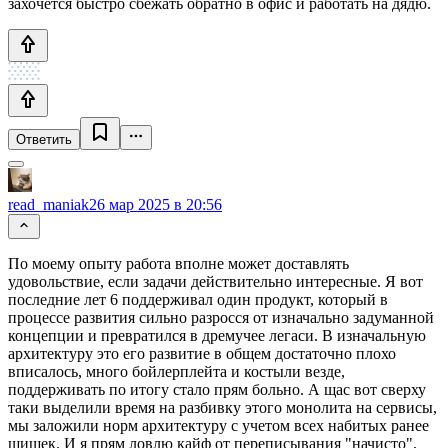
захочется быстро сбежать обратно в офис и работать на дядю.
Ответить
read_maniak
26 мар 2025 в 20:56
По моему опыту работа вполне может доставлять
удовольствие, если задачи действительно интересные. Я вот
последние лет 6 поддерживал один продукт, который в
процессе развития сильно разросся от изначально задуманной
концепции и превратился в дремучее легаси. В изначальную
архитектуру это его развитие в общем достаточно плохо
вписалось, много бойлерплейта и костыли везде,
поддерживать по итогу стало прям больно. А щас вот сверху
таки выделили время на разбивку этого монолита на сервисы,
мы заложили норм архитектуру с учетом всех набитых ранее
шишек. И я прям ловлю кайф от переписывания "начисто",