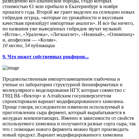
разведению коз альпийской породы, стадо которых
стоимостью €1 млн прибыло в Екатеринбург в ноябре
прошлого года. Второй же грант выделен на селекцию новых
гибридов огурца, «которые по урожайности и вкусовым
качествам превзойдут импортные аналоги». И все бы ничего,
но названия уже выведенных гибридов звучат музыкой:
«Исток», «Уралочка», «Легкоатлет», «Нежный», «Олимпиец»
и, апофеозом — «Колян».
10 место, 54 публикации
9. Что может собственных рокфоров...
Продовольственным импортозамещением озабочены и
ученые из лаборатории структурной биоинформатики и
молекулярного моделирования НГУ, которые совместно с
ГНЦ ВБ «Вектор» и Алтайским госуниверситетом
спроектировали вариант модифицированного химозина.
Проще говоря, исследователи изменили используемый в
приготовлении сыра фермент, который вырабатывается в
желудках млекопитающих. Именно в зависимости от свойств
используемого химозина и получаются разные сорта сыра, так
что с помощью нового фермента можно будет производить
новый продукт. Вариант модифицированного химозина