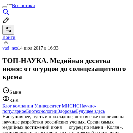
Все потоки
Войти
vad_nes
14 июл 2017 в 16:33
ТОП-НАУКА. Медийная десятка
июня: от огурцов до солнцезащитного
крема
6 мин
3.6K
Блог компании Университет МИСИС
Научно-
популярное
Биотехнологии
Здоровье
Будущее здесь
Наступившее, пусть и прохладное, лето все же повлияло на
научные разработки российских ученых. Среди самых
медийных достижений июня — огурец по имени «Колян»,
закипающая от жары кровь, пыль над землей и опасность