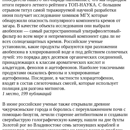
итоги первого летнего рейтинга ТОП-НАУКА. С большим
отрывом титул самой тиражируемой научной разработки
июня получает исследование химиков МГУ, которые
обнаружили опасность популярного компонента кремов от
загара. В качестве объекта исследования они выбрали
авобензон — самый распространенный ультрафиолетовый-
фильтр во всем мире и непременный компонент едва ли не
всех солнцезащитных кремов. Российские ученые
установили, какие продукты образуются при разложении
авобензона в хлорированной воде и под действием солнечных
лучей: это порядка двух десятков органических соединений,
принадлежащих к классам ароматических кислот и
альдегидов, фенолов и ацетофенонов. Наиболее токсичными
продуктами оказались фенолы и хлорированные
ацетофеноны. Последние, в частности хлорацетофенон,
входят в состав слезоточивых смесей, которые использует
полиция для разгона митингов.
1 место, 199 публикаций
В июне российские ученые также открывали древние
чжурчжэньские города и боролись с переувлажнением почв с
помощью биоугля, лечили старение антибиотиком и создавали
сверхбыструю голографическую камеру, нашли на дне бухты
Золотой рог во Владивостоке семь затонувших кораблей и