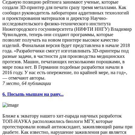
Седьмую позицию рейтинга занимают ученые, которые
создали 3D-принтер для печати сразу тремя металлами. Как
сообщил руководитель лаборатории аддитивных технологий
и проектирования материалов и директор Научно-
исследовательского физико-технического института
Нижегородского госуниверситета (НИФТИ ННГУ) Владимир
Чувильдеев, теперь они создают программы, которые
позволят получать на новом принтере высокое качество
изделий. Финальная версия будет представлена в начале 2018
года. «Разработчики смогут изготавливать 3D-принтеры под
разные задачи, в частности для производства медицинских
протезов. Машин, печатающих несколькими порошками, в
мире пока нет. В Германии подобные разработки начали в
2016 году. У нас есть опережение, по крайней мере, на год»,
— отмечают авторы.
7 место, 64 публикации
6. Посыпь мышам на рану...
Ближе к экватору нашего хит-парада научных разработок
ТОП-НАУКА расположились биологи МГУ, которые
протестировали новый антиоксидант, заживляющий раны при
диабете. Как известно, нарушение заживления ран является