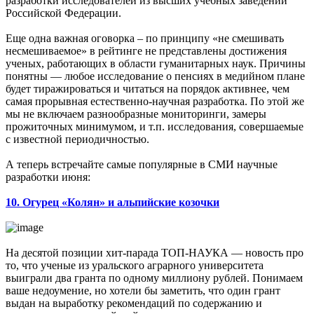
разработки исследователей из высших учебных заведений
Российской Федерации.
Еще одна важная оговорка – по принципу «не смешивать
несмешиваемое» в рейтинге не представлены достижения
ученых, работающих в области гуманитарных наук. Причины
понятны — любое исследование о пенсиях в медийном плане
будет тиражироваться и читаться на порядок активнее, чем
самая прорывная естественно-научная разработка. По этой же
мы не включаем разнообразные мониторинги, замеры
прожиточных минимумом, и т.п. исследования, совершаемые
с известной периодичностью.
А теперь встречайте самые популярные в СМИ научные
разработки июня:
10. Огурец «Колян» и альпийские козочки
На десятой позиции хит-парада ТОП-НАУКА — новость про
то, что ученые из уральского аграрного университета
выиграли два гранта по одному миллиону рублей. Понимаем
ваше недоумение, но хотели бы заметить, что один грант
выдан на выработку рекомендаций по содержанию и