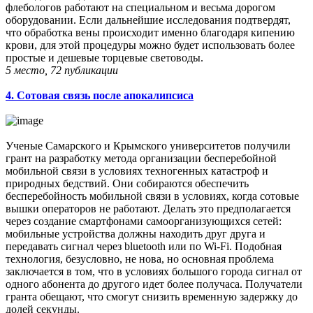
флебологов работают на специальном и весьма дорогом
оборудовании. Если дальнейшие исследования подтвердят,
что обработка вены происходит именно благодаря кипению
крови, для этой процедуры можно будет использовать более
простые и дешевые торцевые световоды.
5 место, 72 публикации
4. Сотовая связь после апокалипсиса
Ученые Самарского и Крымского университетов получили
грант на разработку метода организации бесперебойной
мобильной связи в условиях техногенных катастроф и
природных бедствий. Они собираются обеспечить
бесперебойность мобильной связи в условиях, когда сотовые
вышки операторов не работают. Делать это предполагается
через создание смартфонами самоорганизующихся сетей:
мобильные устройства должны находить друг друга и
передавать сигнал через bluetooth или по Wi-Fi. Подобная
технология, безусловно, не нова, но основная проблема
заключается в том, что в условиях большого города сигнал от
одного абонента до другого идет более получаса. Получатели
гранта обещают, что смогут снизить временную задержку до
долей секунды.