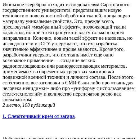
Июньское «серебро» отходит исследователям Саратовского
государственного университета, представившим новую
технологию поверхностной обработки тканей, придающую
материалу уникальные свойства. Это, прежде всего,
пресловутый «мембранный эффект», позволяющий ткани
«дышать», но при этом пропускать влагу только в одном
направлении. Конечно, новым такой эффект не назовешь, но
исследователи из СГУ утверждают, что их разработка
значительно эффективнее и проще аналогов. Кроме того,
разработчики уверяют, что их ткань имеет еще одно
возможное применение — создание легких
радиопоглощающих или радиорассеивающих материалов,
применяемых в современных средствах маскировки
подвижной военной техники и личного состава. После этого,
естественно, все заголовки в СМИ были либо про «ткань для
человека-невидимки» либо про «униформу с использованием
стелс-технологий» и количество перепечаток росло как
снежный ком.
2 место, 108 публикаций
1. Слезоточивый крем от загара
Победитель нашего хит-парада напоминает, что мы подводим