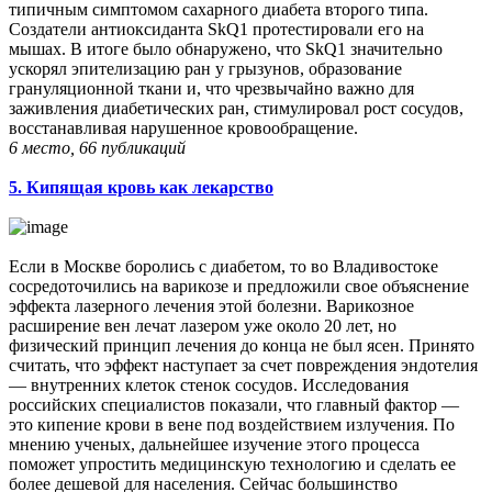
типичным симптомом сахарного диабета второго типа.
Создатели антиоксиданта SkQ1 протестировали его на
мышах. В итоге было обнаружено, что SkQ1 значительно
ускорял эпителизацию ран у грызунов, образование
грануляционной ткани и, что чрезвычайно важно для
заживления диабетических ран, стимулировал рост сосудов,
восстанавливая нарушенное кровообращение.
6 место, 66 публикаций
5. Кипящая кровь как лекарство
Если в Москве боролись с диабетом, то во Владивостоке
сосредоточились на варикозе и предложили свое объяснение
эффекта лазерного лечения этой болезни. Варикозное
расширение вен лечат лазером уже около 20 лет, но
физический принцип лечения до конца не был ясен. Принято
считать, что эффект наступает за счет повреждения эндотелия
— внутренних клеток стенок сосудов. Исследования
российских специалистов показали, что главный фактор —
это кипение крови в вене под воздействием излучения. По
мнению ученых, дальнейшее изучение этого процесса
поможет упростить медицинскую технологию и сделать ее
более дешевой для населения. Сейчас большинство