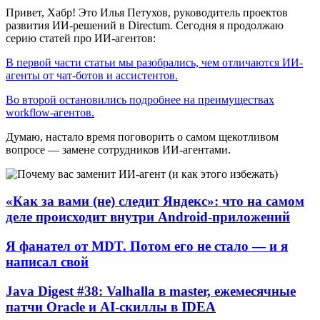
Привет, Хабр! Это Илья Петухов, руководитель проектов
развития ИИ-решений в Directum. Сегодня я продолжаю
серию статей про ИИ-агентов:
В первой части статьи мы разобрались, чем отличаются ИИ-
агенты от чат-ботов и ассистентов.
Во второй остановились подробнее на преимуществах
workflow-агентов.
Думаю, настало время поговорить о самом щекотливом
вопросе — замене сотрудников ИИ-агентами.
«Как за вами (не) следит Яндекс»: что на самом
деле происходит внутри Android-приложений
Я фанател от MDT. Потом его не стало — и я
написал свой
Java Digest #38: Valhalla в master, ежемесячные
патчи Oracle и AI-скиллы в IDEA