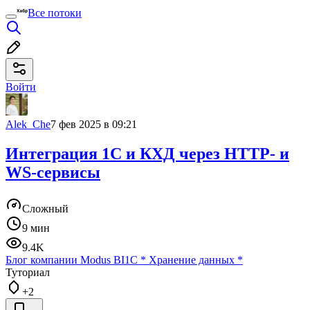
Все потоки
Войти
Alek_Che
7 фев 2025 в 09:21
Интеграция 1С и КХД через HTTP‐ и
WS‐сервисы
Сложный
9 мин
9.4K
Блог компании Modus BI
1С
*
Хранение данных
*
Туториал
+2