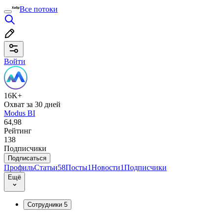
Все потоки
Войти
16K+
Охват за 30 дней
Modus BI
64,98
Рейтинг
138
Подписчики
Подписаться
Профиль
Статьи
58
Посты
1
Новости
1
Подписчики
Ещё
Сотрудники
5