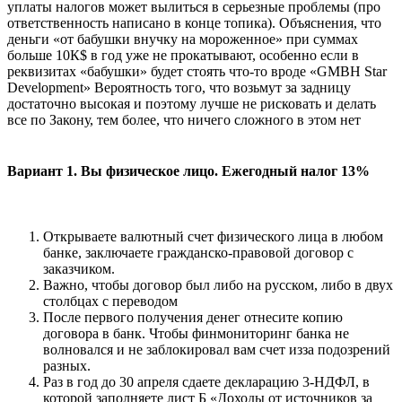
уплаты налогов может вылиться в серьезные проблемы (про
ответственность написано в конце топика). Объяснения, что
деньги «от бабушки внучку на мороженное» при суммах
больше 10К$ в год уже не прокатывают, особенно если в
реквизитах «бабушки» будет стоять что-то вроде «GMBH Star
Development» Вероятность того, что возьмут за задницу
достаточно высокая и поэтому лучше не рисковать и делать
все по Закону, тем более, что ничего сложного в этом нет
Вариант 1. Вы физическое лицо. Ежегодный налог 13%
Открываете валютный счет физического лица в любом
банке, заключаете гражданско-правовой договор с
заказчиком.
Важно, чтобы договор был либо на русском, либо в двух
столбцах с переводом
После первого получения денег отнесите копию
договора в банк. Чтобы финмониторинг банка не
волновался и не заблокировал вам счет изза подозрений
разных.
Раз в год до 30 апреля сдаете декларацию 3-НДФЛ, в
которой заполняете лист Б «Доходы от источников за