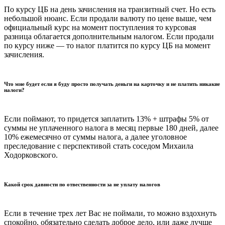
По курсу ЦБ на день зачисления на транзитный счет. Но есть
небольшой нюанс. Если продали валюту по цене выше, чем
официальный курс на момент поступления то курсовая
разница облагается дополнительным налогом. Если продали
по курсу ниже — то налог платится по курсу ЦБ на момент
зачисления.
Что мне будет если я буду просто получать деньги на карточку и не платить никакие
налоги?
Если поймают, то придется заплатить 13% + штрафы 5% от
суммы не уплаченного налога в месяц первые 180 дней, далее
10% ежемесячно от суммы налога, а далее уголовное
преследование с перспективой стать соседом Михаила
Ходорковского.
Какой срок давности по отвественности за не уплату налогов
Если в течение трех лет Вас не поймали, то можно вздохнуть
спокойно, обязательно сделать доброе дело, или даже лучше