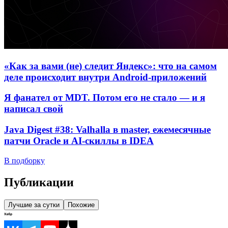
«Как за вами (не) следит Яндекс»: что на самом
деле происходит внутри Android-приложений
Я фанател от MDT. Потом его не стало — и я
написал свой
Java Digest #38: Valhalla в master, ежемесячные
патчи Oracle и AI-скиллы в IDEA
В подборку
Публикации
Лучшие за сутки
Похожие