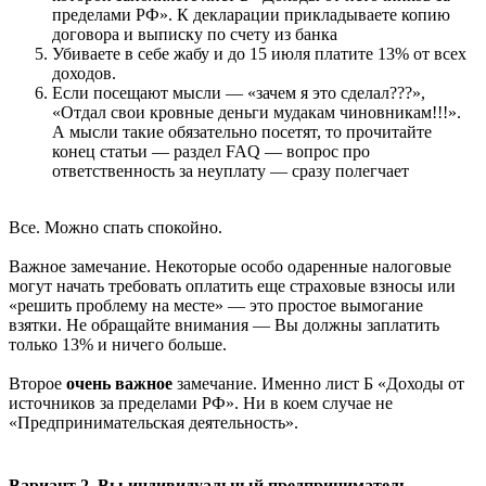
пределами РФ». К декларации прикладываете копию
договора и выписку по счету из банка
Убиваете в себе жабу и до 15 июля платите 13% от всех
доходов.
Если посещают мысли — «зачем я это сделал???»,
«Отдал свои кровные деньги мудакам чиновникам!!!».
А мысли такие обязательно посетят, то прочитайте
конец статьи — раздел FAQ — вопрос про
ответственность за неуплату — сразу полегчает
Все. Можно спать спокойно.
Важное замечание. Некоторые особо одаренные налоговые
могут начать требовать оплатить еще страховые взносы или
«решить проблему на месте» — это простое вымогание
взятки. Не обращайте внимания — Вы должны заплатить
только 13% и ничего больше.
Второе
очень важное
замечание. Именно лист Б «Доходы от
источников за пределами РФ». Ни в коем случае не
«Предпринимательская деятельность».
Вариант 2. Вы индивидуальный предприниматель.